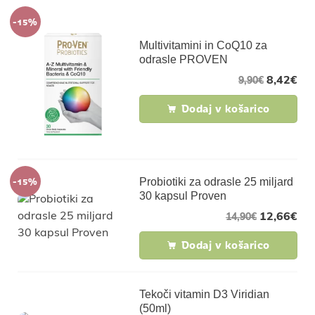
-15%
Multivitamini in CoQ10 za
odrasle PROVEN
8,42
€
9,90
€
Dodaj v košarico
-15%
Probiotiki za odrasle 25 miljard
30 kapsul Proven
12,66
€
14,90
€
Dodaj v košarico
Tekoči vitamin D3 Viridian
(50ml)