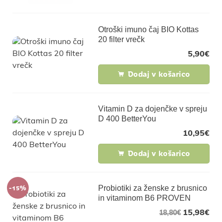
Otroški imuno čaj BIO Kottas
20 filter vrečk
5,90
€
Dodaj v košarico
Vitamin D za dojenčke v spreju
D 400 BetterYou
10,95
€
Dodaj v košarico
-15%
Probiotiki za ženske z brusnico
in vitaminom B6 PROVEN
15,98
€
18,80
€