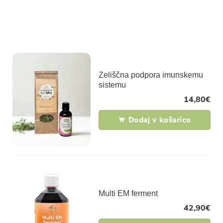
“imunski sistem”
Filtri in podkategorije
Zeliščna podpora imunskemu
sistemu
14,80
€
Dodaj v košarico
Multi EM ferment
42,90
€