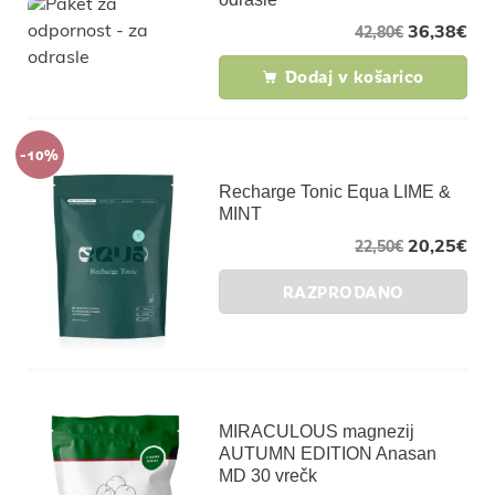
36,38
€
42,80
€
Dodaj v košarico
-10%
Recharge Tonic Equa LIME &
MINT
20,25
€
22,50
€
RAZPRODANO
MIRACULOUS magnezij
AUTUMN EDITION Anasan
MD 30 vrečk