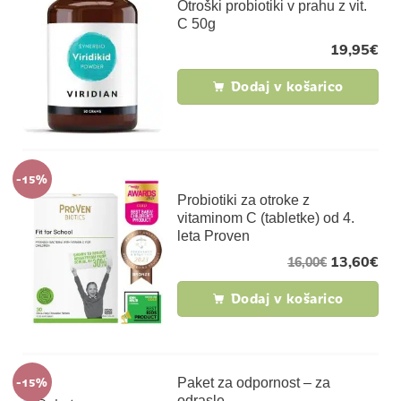
Otroški probiotiki v prahu z vit.
C 50g
19,95
€
Dodaj v košarico
-15%
Probiotiki za otroke z
vitaminom C (tabletke) od 4.
leta Proven
13,60
€
16,00
€
Dodaj v košarico
-15%
Paket za odpornost – za
odrasle