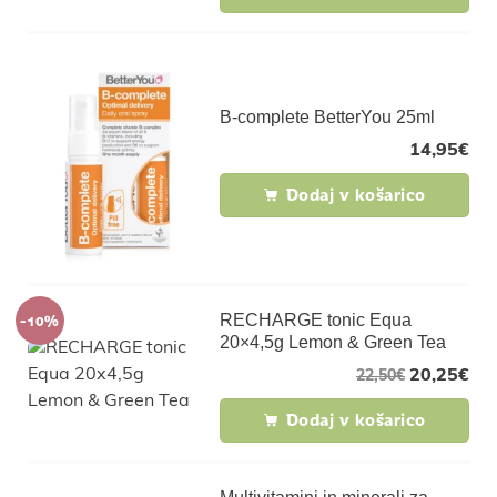
B-complete BetterYou 25ml
14,95
€
Dodaj v košarico
-10%
RECHARGE tonic Equa
20×4,5g Lemon & Green Tea
20,25
€
22,50
€
Dodaj v košarico