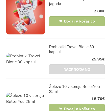
jagoda
2,80
€
Dodaj v košarico
Probiotiki Travel Biotic 30
kapsul
25,95
€
RAZPRODANO
Železo 10 v spreju BetterYou
25ml
18,70
€
Dodaj v košarico