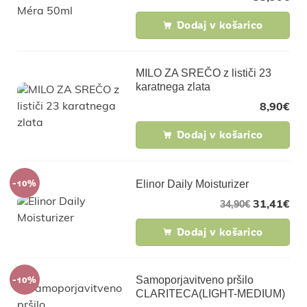
Dodaj v košarico
MILO ZA SREČO z lističi 23
karatnega zlata
8,90
€
Dodaj v košarico
-10%
Elinor Daily Moisturizer
31,41
€
34,90
€
Dodaj v košarico
-10%
Samoporjavitveno pršilo
CLARITECA(LIGHT-MEDIUM)