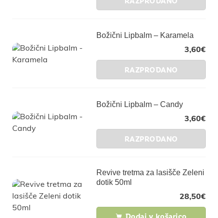
RAZPRODANO
Božični Lipbalm – Karamela
3,60
€
RAZPRODANO
Božični Lipbalm – Candy
3,60
€
RAZPRODANO
Revive tretma za lasišče Zeleni
dotik 50ml
28,50
€
Dodaj v košarico