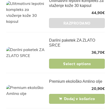
Ulitmativni lepotni kompleks za
vlaženje kože 30 kapsul
44,90
€
RAZPRODANO
Darilni paketek ZA ZLATO
SRCE
36,70
€
Select options
Premium ekološko Amlino olje
20,90
€
Dodaj v košarico