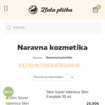
Skoči
na
vsebino
Products
search
Naravna kozmetika
Domov
/
Naravna kozmetika
FILTRI IN PODKATEGORIJE
Novo
Skin Saver lubenica Skin
Fairytale 30 ml
20,90
€