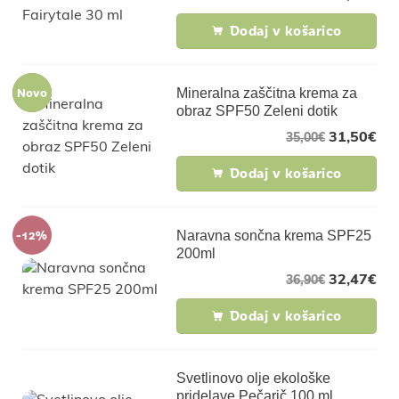
Dodaj v košarico
-10%
Novo
Mineralna zaščitna krema za
obraz SPF50 Zeleni dotik
31,50
€
35,00
€
Dodaj v košarico
-12%
Naravna sončna krema SPF25
200ml
32,47
€
36,90
€
Dodaj v košarico
Svetlinovo olje ekološke
pridelave Pečarič 100 ml