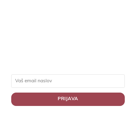
Pridruži se naši
skupnosti in pridobi
ekskluzivne popuste za
člane, slastne recepte in
nasvete za zdravo
življenje.