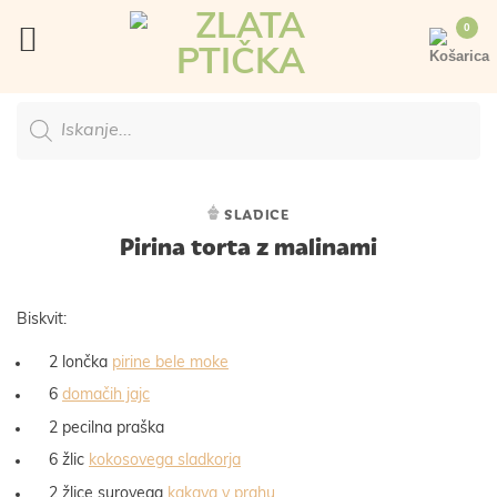
Skoči
na
vsebino
Products
search
SLADICE
Pirina torta z malinami
Biskvit:
2 lončka
pirine bele moke
6
domačih jajc
2 pecilna praška
6 žlic
kokosovega sladkorja
2 žlice surovega
kakava v prahu