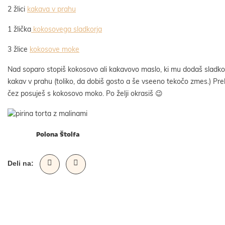
2 žlici
kakava v prahu
1 žlička
kokosovega sladkorja
3 žlice
kokosove moke
Nad soparo stopiš kokosovo ali kakavovo maslo, ki mu dodaš sladko
kakav v prahu (toliko, da dobiš gosto a še vseeno tekočo zmes.) Preli
čez posuješ s kokosovo moko. Po želji okrasiš 😉
Polona Štolfa
Deli na: