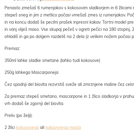
Penasto zmešaš 6 rumenjakov s kokosovim sladkorjem in 6 žlicami m
stepeš sneg in jim z metlico počasi vmešaš zmes iz rumenjakov. Poč
in na koncu dodaš še pecilni prašek inpresni kakav. Tortni model 
in vanj vliješ maso. Vse skupaj pečeš v ogreti pečici na 180 stopinj, 
ohladiš in ga po dolgem razdeliš na 2 dela (z velikim nožem počasi p
Premaz:
350ml lahke sladke smetane (lahko tudi kokosove)
250g lahkega Mascarponeja
Čez spodnji del bisvita rezvrstiš sveže ali zmrznjene maline čez celo
Za premaz stepeš smetano, mascarpone in 1 žlico sladkorja v prahu
vrh dodaš še zgornji del bisvita.
Preliv (po želji):
2 žlici
kokosovega
ali
kakavovega masla