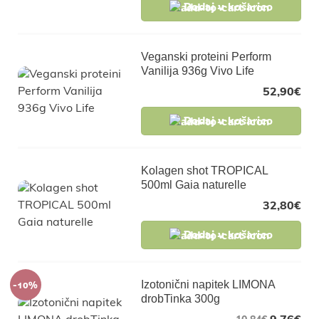
Dodaj v košarico
Veganski proteini Perform
Vanilija 936g Vivo Life
52,90
€
Dodaj v košarico
Kolagen shot TROPICAL
500ml Gaia naturelle
32,80
€
Dodaj v košarico
-10%
Izotonični napitek LIMONA
drobTinka 300g