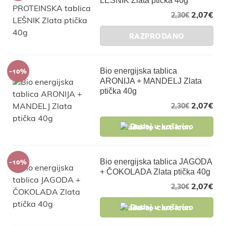
LEŠNIK Zlata ptička 40g
2,07
€
2,30
€
RAZPRODANO
-10%
Bio energijska tablica
ARONIJA + MANDELJ Zlata
ptička 40g
2,07
€
2,30
€
Dodaj v košarico
-10%
Bio energijska tablica JAGODA
+ ČOKOLADA Zlata ptička 40g
2,07
€
2,30
€
Dodaj v košarico