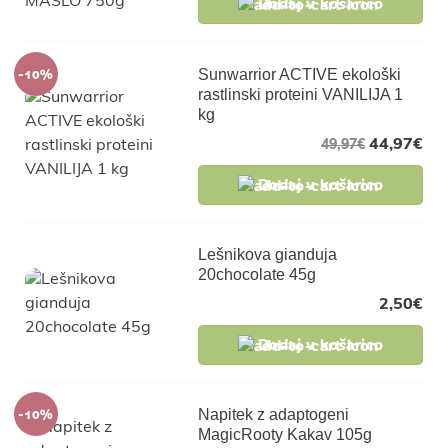
Dodaj v košarico
-10%
Sunwarrior ACTIVE ekološki
rastlinski proteini VANILIJA 1
kg
44,97
€
49,97
€
Dodaj v košarico
Lešnikova gianduja
20chocolate 45g
2,50
€
Dodaj v košarico
-10%
Napitek z adaptogeni
MagicRooty Kakav 105g