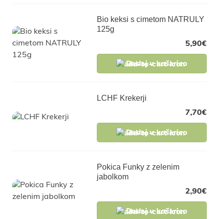
Bio keksi s cimetom NATRULY
125g
5,90
€
Dodaj v košarico
LCHF Krekerji
7,70
€
Dodaj v košarico
Pokica Funky z zelenim
jabolkom
2,90
€
Dodaj v košarico