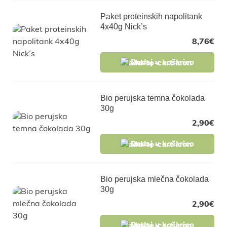
Paket proteinskih napolitank
4x40g Nick’s
8,76
€
Dodaj v košarico
Bio perujska temna čokolada
30g
2,90
€
Dodaj v košarico
Bio perujska mlečna čokolada
30g
2,90
€
Dodaj v košarico