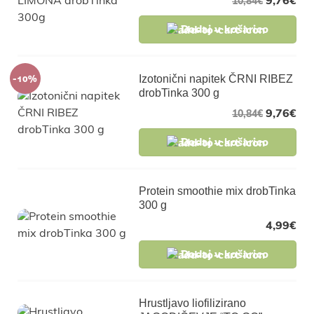
9,76
€
10,84
€
Dodaj v košarico
-10%
Izotonični napitek ČRNI RIBEZ
drobTinka 300 g
9,76
€
10,84
€
Dodaj v košarico
Protein smoothie mix drobTinka
300 g
4,99
€
Dodaj v košarico
Hrustljavo liofilizirano