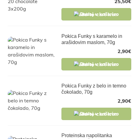
25,50
€
Dodaj v košarico
Pokica Funky s karamelo in
arašidovim maslom, 70g
2,90
€
Dodaj v košarico
Pokica Funky z belo in temno
čokolado, 70g
2,90
€
Dodaj v košarico
Proteinska napolitanka