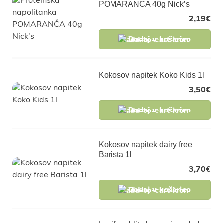
POMARANČA 40g Nick’s
2,19
€
Dodaj v košarico
Kokosov napitek Koko Kids 1l
3,50
€
Dodaj v košarico
Kokosov napitek dairy free
Barista 1l
3,70
€
Dodaj v košarico