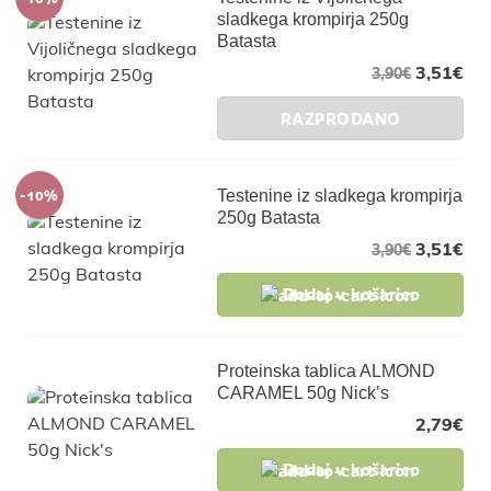
sladkega krompirja 250g
Batasta
3,51
€
3,90
€
RAZPRODANO
-10%
Testenine iz sladkega krompirja
250g Batasta
3,51
€
3,90
€
Dodaj v košarico
Proteinska tablica ALMOND
CARAMEL 50g Nick’s
2,79
€
Dodaj v košarico