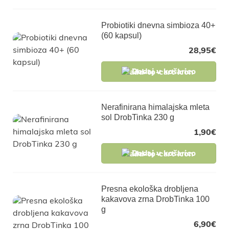
Probiotiki dnevna simbioza 40+
(60 kapsul)
28,95
€
Dodaj v košarico
Nerafinirana himalajska mleta
sol DrobTinka 230 g
1,90
€
Dodaj v košarico
Presna ekološka drobljena
kakavova zrna DrobTinka 100
g
6,90
€