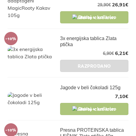
26,91
€
29,90
€
Dodaj v košarico
-10%
3x energijska tablica Zlata
ptička
6,21
€
6,90
€
RAZPRODANO
Jagode v beli čokoladi 125g
7,10
€
Dodaj v košarico
-10%
Presna PROTEINSKA tablica