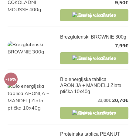
9,50
€
Dodaj v košarico
Brezglutenski BROWNIE 300g
7,99
€
Dodaj v košarico
-10%
Bio energijska tablica
ARONIJA + MANDELJ Zlata
ptička 10x40g
20,70
€
23,00
€
Dodaj v košarico
Proteinska tablica PEANUT