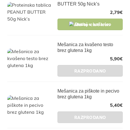
BUTTER 50g Nick’s
2,79
€
Dodaj v košarico
Mešanica za kvašeno testo
brez glutena 1kg
5,90
€
RAZPRODANO
Mešanica za piškote in pecivo
brez glutena 1kg
5,40
€
RAZPRODANO