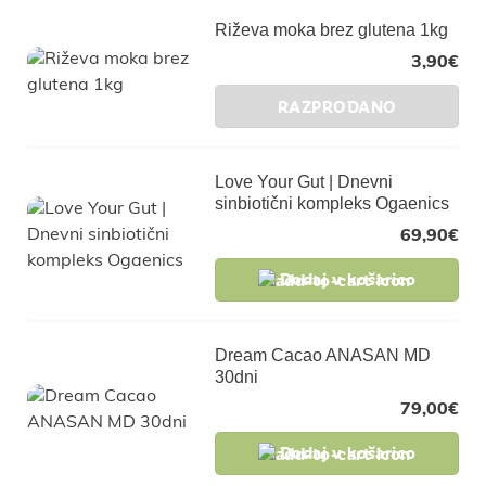
Riževa moka brez glutena 1kg
3,90
€
RAZPRODANO
Love Your Gut | Dnevni
sinbiotični kompleks Ogaenics
69,90
€
Dodaj v košarico
Dream Cacao ANASAN MD
30dni
79,00
€
Dodaj v košarico