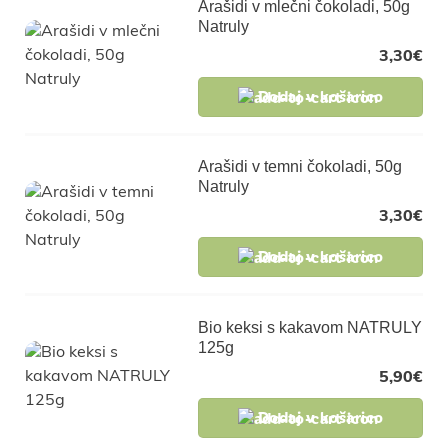
Arašidi v mlečni čokoladi, 50g
Natruly
3,30
€
Dodaj v košarico
Arašidi v temni čokoladi, 50g
Natruly
3,30
€
Dodaj v košarico
Bio keksi s kakavom NATRULY
125g
5,90
€
Dodaj v košarico