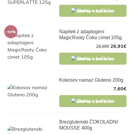
Dodaj v košarico
-10%
Napitek z adaptogeni
MagicRooty Čoko cimet 105g
26,91
€
29,90
€
Dodaj v košarico
Kokosov namaz Gluteno 200g
7,60
€
Dodaj v košarico
Brezglutenski ČOKOLADNI
MOUSSE 400g