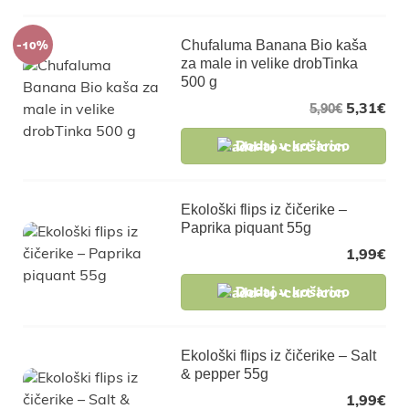
-10%
Chufaluma Banana Bio kaša
za male in velike drobTinka
500 g
5,31
€
5,90
€
Dodaj v košarico
Ekološki flips iz čičerike –
Paprika piquant 55g
1,99
€
Dodaj v košarico
Ekološki flips iz čičerike – Salt
& pepper 55g
1,99
€