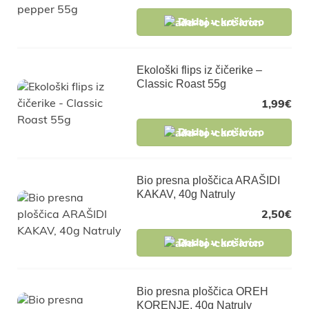
Dodaj v košarico
Ekološki flips iz čičerike –
Classic Roast 55g
1,99
€
Dodaj v košarico
Bio presna ploščica ARAŠIDI
KAKAV, 40g Natruly
2,50
€
Dodaj v košarico
Bio presna ploščica OREH
KORENJE, 40g Natruly