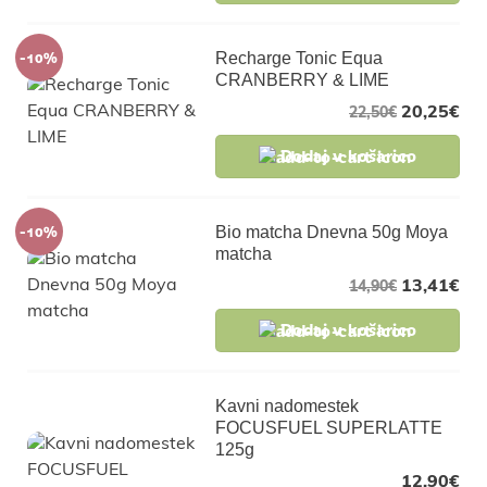
-10%
Recharge Tonic Equa
CRANBERRY & LIME
20,25
€
22,50
€
Dodaj v košarico
-10%
Bio matcha Dnevna 50g Moya
matcha
13,41
€
14,90
€
Dodaj v košarico
Kavni nadomestek
FOCUSFUEL SUPERLATTE
125g
12,90
€