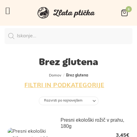
Skoči
na
vsebino
Products
search
Brez glutena
Domov
/
Brez glutena
FILTRI IN PODKATEGORIJE
Presni ekološki rožič v prahu,
180g
3,45
€