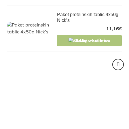
Paket proteinskih tablic 4x50g
Nick’s
11,16
€
Dodaj v košarico
Pridruži se naši
skupnosti in pridobi
ekskluzivne popuste za
člane, slastne recepte in