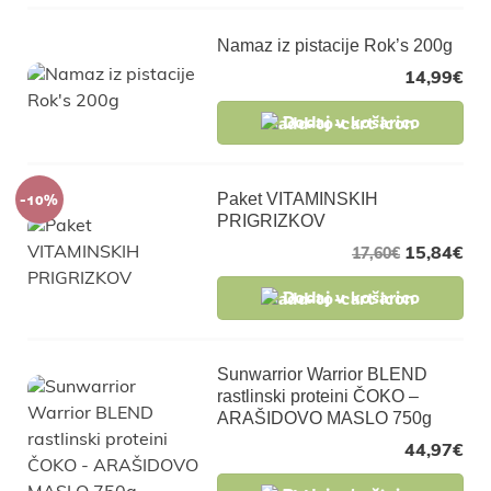
Namaz iz pistacije Rok’s 200g
14,99
€
Dodaj v košarico
-10%
Paket VITAMINSKIH
PRIGRIZKOV
15,84
€
17,60
€
Dodaj v košarico
Sunwarrior Warrior BLEND
rastlinski proteini ČOKO –
ARAŠIDOVO MASLO 750g
44,97
€