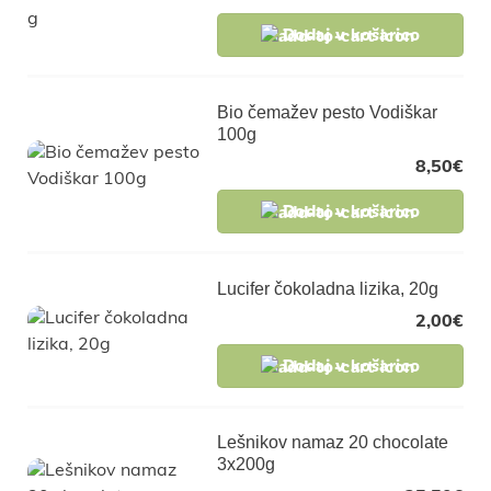
Dodaj v košarico
Bio čemažev pesto Vodiškar
100g
8,50
€
Dodaj v košarico
Lucifer čokoladna lizika, 20g
2,00
€
Dodaj v košarico
Lešnikov namaz 20 chocolate
3x200g