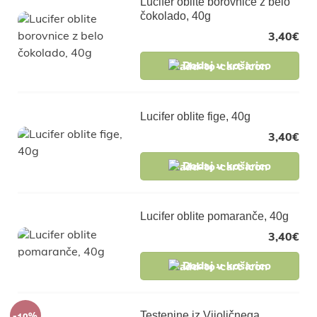
Lucifer oblite borovnice z belo
čokolado, 40g
3,40
€
Dodaj v košarico
Lucifer oblite fige, 40g
3,40
€
Dodaj v košarico
Lucifer oblite pomaranče, 40g
3,40
€
Dodaj v košarico
-10%
Testenine iz Vijoličnega