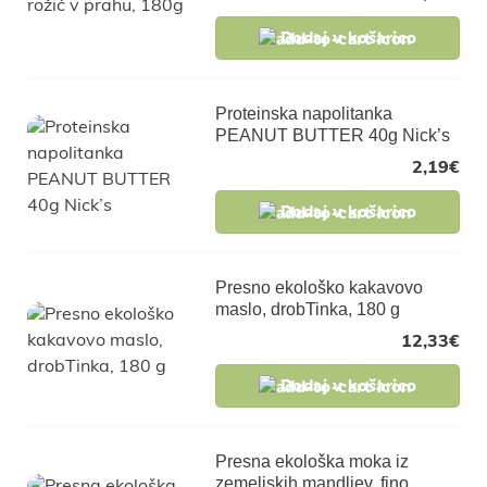
Dodaj v košarico
Proteinska napolitanka
PEANUT BUTTER 40g Nick’s
2,19
€
Dodaj v košarico
Presno ekološko kakavovo
maslo, drobTinka, 180 g
12,33
€
Dodaj v košarico
Presna ekološka moka iz
zemeljskih mandljev, fino