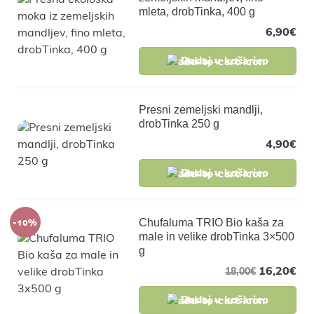
mleta, drobTinka, 400 g
6,90
€
Dodaj v košarico
Presni zemeljski mandlji,
drobTinka 250 g
4,90
€
Dodaj v košarico
-10%
Chufaluma TRIO Bio kaša za
male in velike drobTinka 3×500
g
16,20
€
18,00
€
Dodaj v košarico