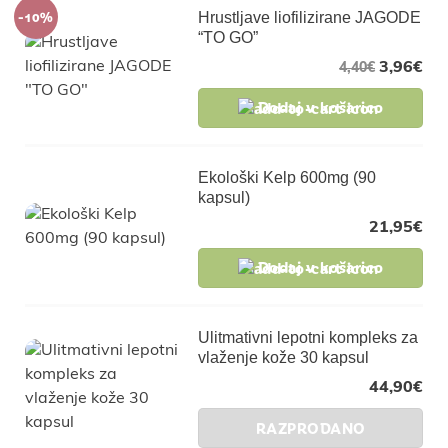
-10%
Hrustljave liofilizirane JAGODE
“TO GO”
3,96
€
4,40
€
Dodaj v košarico
Ekološki Kelp 600mg (90
kapsul)
21,95
€
Dodaj v košarico
Ulitmativni lepotni kompleks za
vlaženje kože 30 kapsul
44,90
€
RAZPRODANO