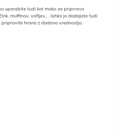
o uporabite tudi kot moko za priprravo
čink, muffinov, vafljev,… lahko jo dodajate tudi
 pripravite hrano z dodano vrednostjo.