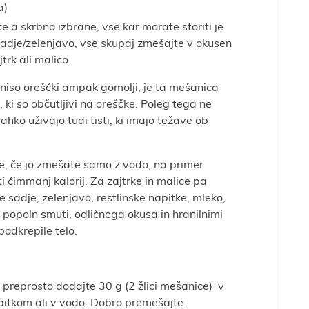
a)
e a skrbno izbrane, vse kar morate storiti je
sadje/zelenjavo,
vse skupaj zmešajte v okusen
trk ali malico.
 niso oreščki ampak gomolji, je ta mešanica
, ki so občutljivi na oreščke. Poleg tega ne
lahko uživajo tudi tisti, ki imajo težave ob
e, če jo zmešate samo z vodo, na primer
ti čimmanj kalorij.
Za zajtrke in malice pa
 sadje, zelenjavo, restlinske napitke, mleko,
e popoln smuti, odličnega okusa in hranilnimi
podkrepile telo.
preprosto dodajte 30 g (2 žlici mešanice) v
pitkom ali v vodo. Dobro premešajte.