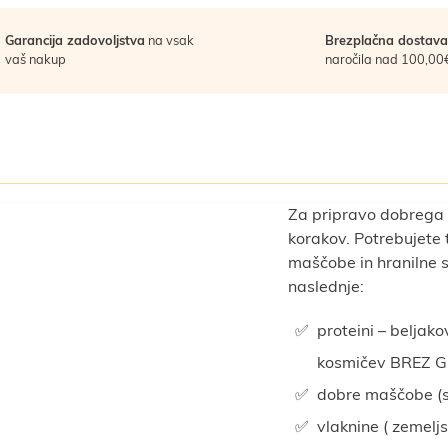
Garancija zadovoljstva
na vsak
Brezplačna dostava
vaš nakup
naročila nad 100,00
Za pripravo dobrega s
korakov. Potrebujete t
maščobe in hranilne s
naslednje:
proteini – beljak
kosmičev BREZ 
dobre maščobe (
vlaknine ( zemeljs