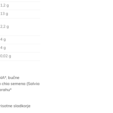
1,2 g
13 g
2,2 g
4 g
4 g
0,02 g
NA*, bučne
a chia semena (Salvia
 prahu*
isotne sladkorje