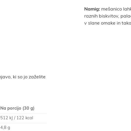
Namig:
mešanico lahk
raznih biskvitov, pala
v slane omake in tako
javo, ki so jo zaželite
Na porcijo (30 g)
512 kJ / 122 kcal
4,8 g