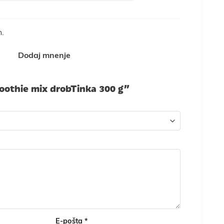
n.
Dodaj mnenje
oothie mix drobTinka 300 g”
E-pošta
*