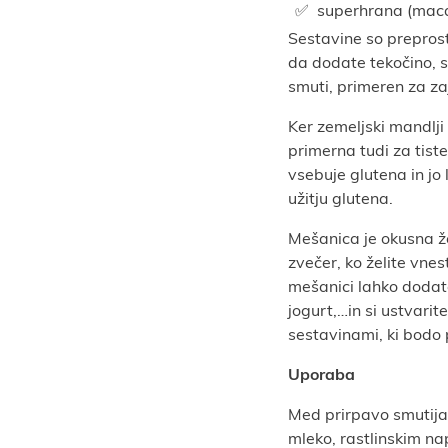
superhrana (mac
Sestavine so preprost
da dodate tekočino, 
smuti, primeren za zaj
Ker zemeljski mandlji
primerna tudi za tiste
vsebuje glutena in jo 
užitju glutena.
Mešanica je okusna ž
zvečer, ko želite vnes
mešanici lahko dodate
jogurt,…in si ustvarit
sestavinami, ki bodo 
Uporaba
Med prirpavo smutija 
mleko, rastlinskim na