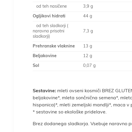
od teh nasičene
3,9 g
Ogljikovi hidrati
44 g
od teh sladkorji (
naravno prisotni
7,3 g
sladkorji)
Prehranske vlaknine
13 g
Beljakovine
12 g
Sol
0,07 g
Sestavine:
mleti ovseni kosmiči BREZ GLUTE
beljakovine*, mleta sončnična semena*, mlet
hispanica)*, mleti zemeljski mandlji*, maca v
* sestavine so ekološke pridelave.
Brez dodanega sladkorja. Vsebuje naravno pr