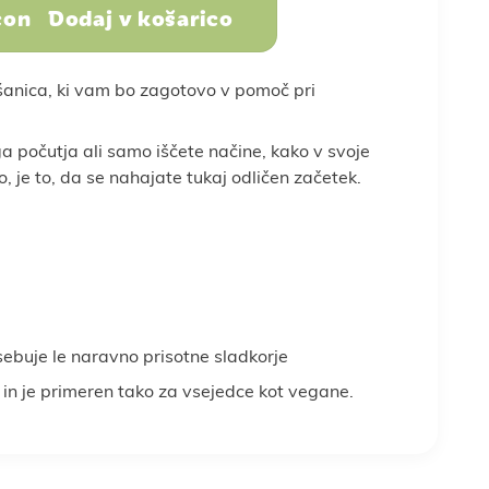
Dodaj v košarico
Sadje, oreščki in
semena
šanica, ki vam bo zagotovo v pomoč pri
dojenček
in stres
Športna prehrana
Nega telesa
ega počutja ali samo iščete načine, kako v svoje
o, je to, da se nahajate tukaj odličen začetek.
oslovna darila
a
Vse za peko
Vse za smuti
sebuje le naravno prisotne sladkorje
e in je primeren tako za vsejedce kot vegane.