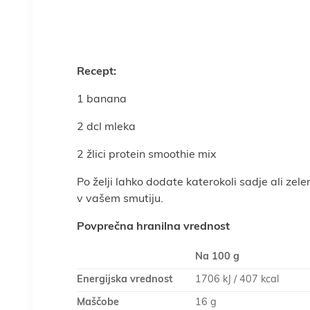
Recept:
1 banana
2 dcl mleka
2 žlici protein smoothie mix
Po želji lahko dodate katerokoli sadje ali zelen
v vašem smutiju.
Povprečna hranilna vrednost
Na 100 g
Energijska vrednost
1706 kJ / 407 kcal
Maščobe
16 g