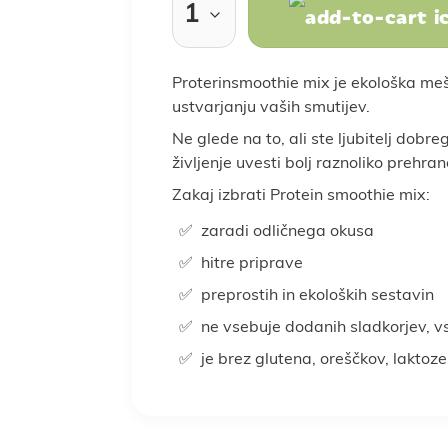
Rastlinski nadomestki
Sladkarije
Proterinsmoothie mix
je ekološka me
klepi
ba doma
Prebava
Nega las
Vse za kuho in peko
Nosečnost
Nega obraza
Kosti in sklepi
Nosečnost in 
Spanje 
ustvarjanju vaših smutijev.
Ne glede na to, ali ste ljubitelj dobr
Za moške
Za otroke
Žitarice
življenje uvesti bolj raznoliko prehran
Darila za moške
Darila za otroke
Poroka
P
Zakaj izbrati Protein smoothie mix:
zaradi odličnega okusa
hitre priprave
oška hrana
LCHF in low carb
Veganska prehran
preprostih in ekoloških sestavin
ne vsebuje dodanih sladkorjev, v
je brez glutena, oreščkov, laktoz