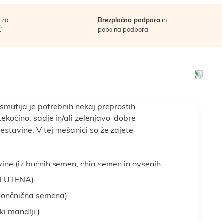
za
Brezplačna podpora
in
€
popolna podpora
mutija je potrebnih nekaj preprostih
ekočino, sadje in/ali zelenjavo, dobre
estavine. V tej mešanici so že zajete
ovine (iz bučnih semen, chia semen in ovsenih
GLUTENA)
sončnična semena)
ki mandlji )