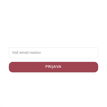
ekskluzivne popuste za
člane, slastne recepte in
nasvete za zdravo
življenje.