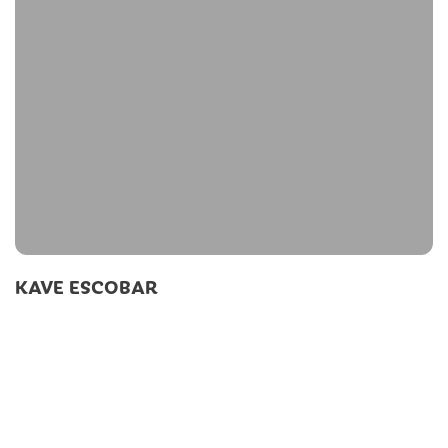
KAVE ESCOBAR
Pridruži se naši
skupnosti in pridobi