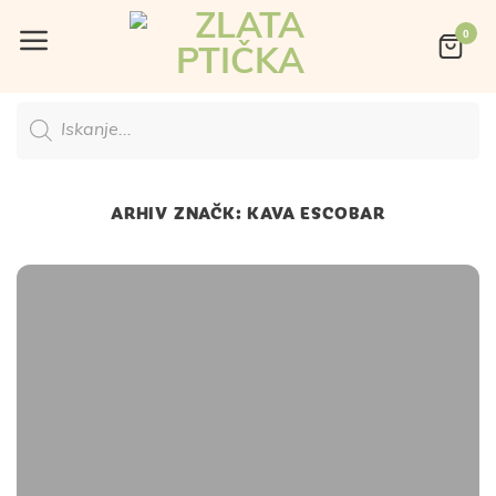
Skoči
na
vsebino
Products
search
ARHIV ZNAČK:
KAVA ESCOBAR