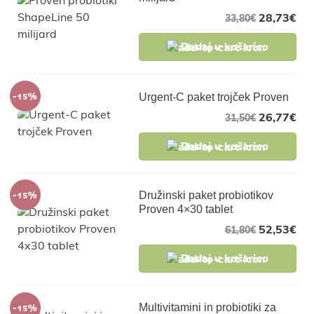
28,73
€
33,80
€
Dodaj v košarico
-15%
Urgent-C paket trojček Proven
26,77
€
31,50
€
Dodaj v košarico
-15%
Družinski paket probiotikov
Proven 4×30 tablet
52,53
€
61,80
€
Dodaj v košarico
-15%
Multivitamini in probiotiki za