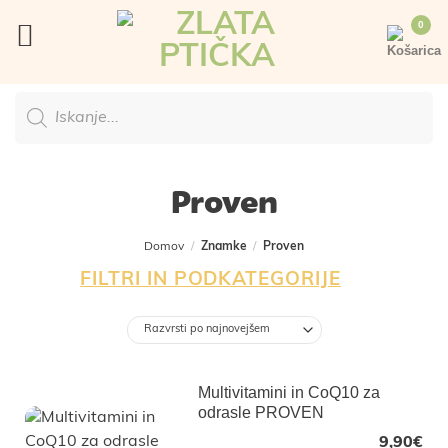
Skoči
na
vsebino
Products
search
Proven
Domov
/
Znamke
/
Proven
FILTRI IN PODKATEGORIJE
Multivitamini in CoQ10 za
odrasle PROVEN
9,90
€