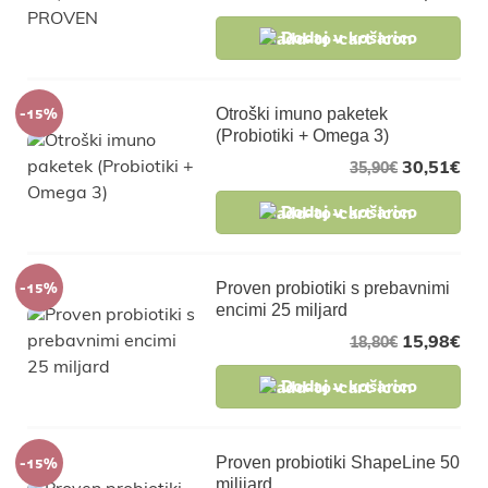
Dodaj v košarico
-15%
Otroški imuno paketek
(Probiotiki + Omega 3)
30,51
€
35,90
€
Dodaj v košarico
-15%
Proven probiotiki s prebavnimi
encimi 25 miljard
15,98
€
18,80
€
Dodaj v košarico
-15%
Proven probiotiki ShapeLine 50
milijard