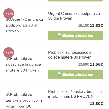
-15%
Urgent-C imunska podpora za
30 dni Proven
12,83
€
15,10
€
Dodaj v košarico
-15%
Probiotiki za nosečnice in
doječe matere 30 Proven
11,56
€
13,60
€
Dodaj v košarico
Probiotiki za ženske z brusnico
in vitaminom B6 PROVEN
18,80
€