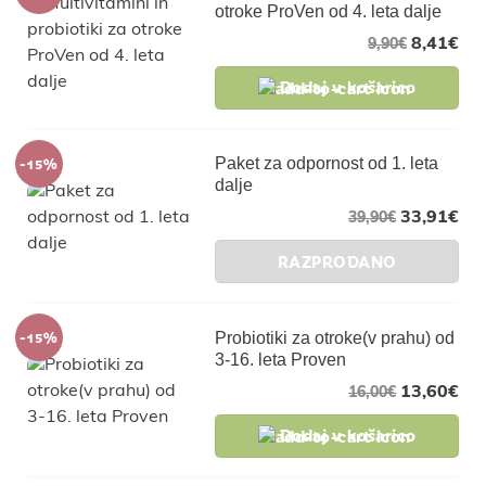
otroke ProVen od 4. leta dalje
8,41
€
9,90
€
Dodaj v košarico
-15%
Paket za odpornost od 1. leta
dalje
33,91
€
39,90
€
RAZPRODANO
-15%
Probiotiki za otroke(v prahu) od
3-16. leta Proven
13,60
€
16,00
€
Dodaj v košarico