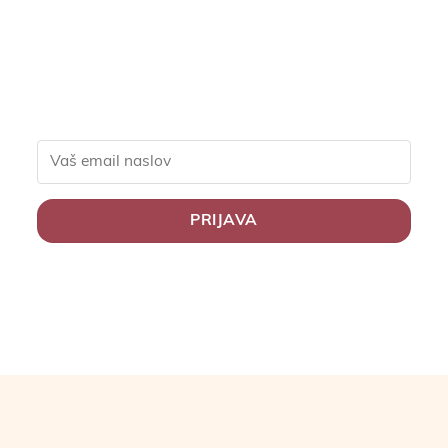
člane, slastne recepte in
nasvete za zdravo
življenje.