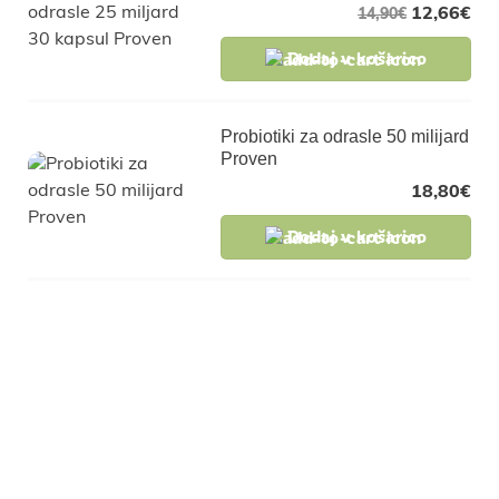
12,66
€
14,90
€
Dodaj v košarico
Probiotiki za odrasle 50 milijard
Proven
18,80
€
Dodaj v košarico
Pridruži se naši
skupnosti in pridobi
ekskluzivne popuste za