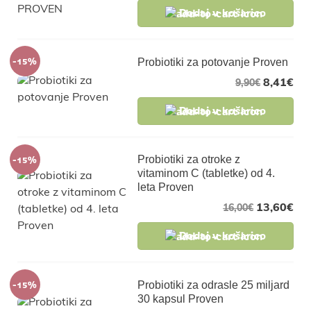
Dodaj v košarico
-15%
Probiotiki za potovanje Proven
8,41
€
9,90
€
Dodaj v košarico
-15%
Probiotiki za otroke z
vitaminom C (tabletke) od 4.
leta Proven
13,60
€
16,00
€
Dodaj v košarico
-15%
Probiotiki za odrasle 25 miljard
30 kapsul Proven