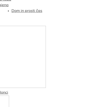
giena
Dom in prosti čas
lonci