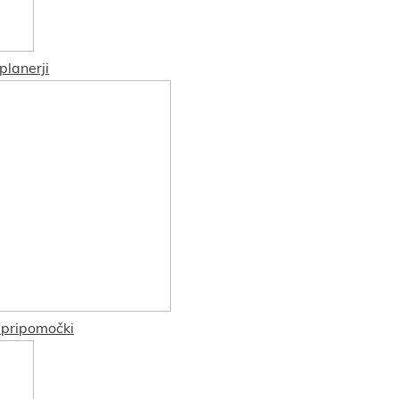
 planerji
 pripomočki