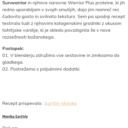
Sunwarrior
in njihove naravne Warrior Plus proteine, ki jih
redno uporabljam v svojih smutijih, dajo jim namreč res
čudovito gosto in svilnato teksturo. Sem pa spodnji recept
testirala tudi z njihovimi kolagenskimi gradniki z okusom
tahitijske vanilije, ki je skledo povzdignila še v nove
razsežnosti božanskega.
Postopek:
01. V blenderju združimo vse sestavine in zmiksamo do
gladkega.
02. Postrežemo s poljubnimi dodatki.
Recept prispevala :
Earthly Monika
Monika Earthly