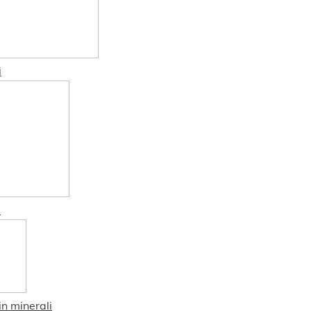
i
3
in minerali