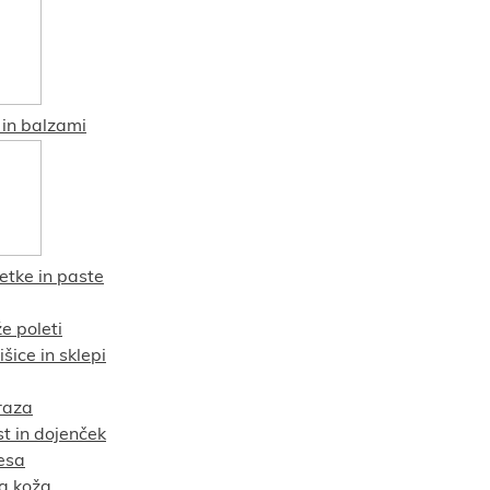
in balzami
etke in paste
e poleti
šice in sklepi
raza
t in dojenček
esa
va koža