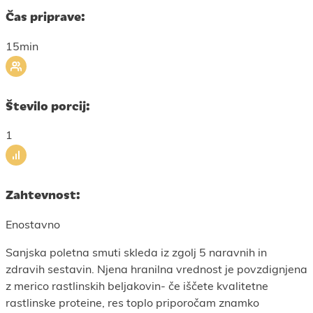
Čas priprave:
15min
Število porcij:
1
Zahtevnost:
Enostavno
Sanjska poletna smuti skleda iz zgolj 5 naravnih in
zdravih sestavin. Njena hranilna vrednost je povzdignjena
z merico rastlinskih beljakovin- če iščete kvalitetne
rastlinske proteine, res toplo priporočam znamko