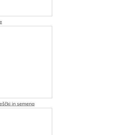
e
reščki in semena