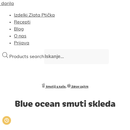
 darila
Izdelki Zlata Ptička
Recepti
Blog
O nas
Prijava
Products search
Smutiji & kaše
,
Zdrav zajtrk
Blue ocean smuti skleda