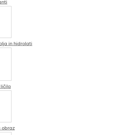
nti
lja in hidrolati
ičila
 obraz