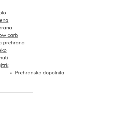
olo
tena
hrana
low carb
a prehrana
eko
muti
jtrk
Prehranska dopolnila