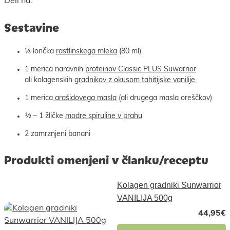
Deli na:
Sestavine
⅓ lončka
rastlinskega mleka
(80 ml)
1 merica naravnih
proteinov Classic PLUS Suwarrior
ali kolagenskih
gradnikov z okusom tahitijske vanilije
1 merica
arašidovega masla
(ali drugega masla oreščkov)
½ – 1 žličke
modre spiruline v prahu
2 zamrznjeni banani
Produkti omenjeni v članku/receptu
Kolagen gradniki Sunwarrior
VANILIJA 500g
44,95
€