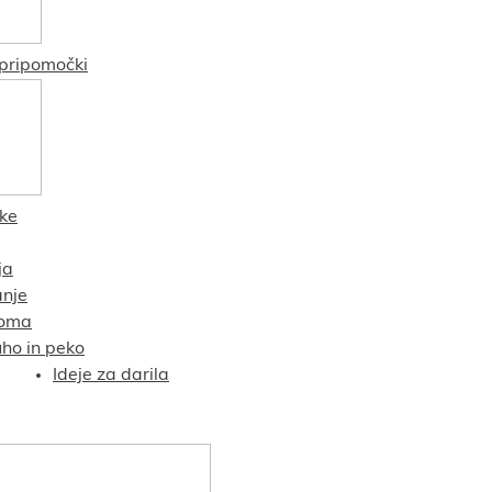
pripomočki
čke
ja
nje
oma
uho in peko
Ideje za darila