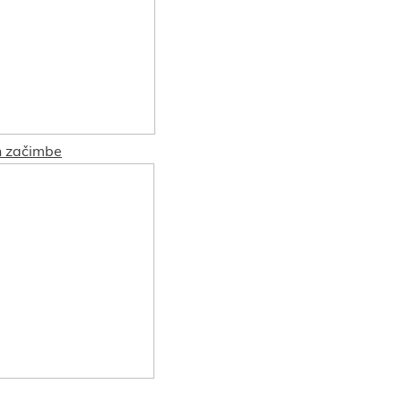
in začimbe