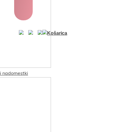
ki nadomestki