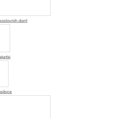
oslovnih daril
aketki
ajbice