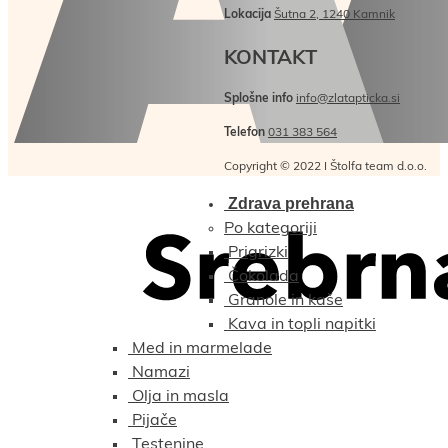
Lokacija
Šutna 2, 1240 Kamnik
KONTAKT
Splošne info
info@zlatapticka.si
Telefon
031 383 564
Copyright © 2022 I Štolfa team d.o.o.
Zdrava prehrana
Po kategoriji
Prigrizki
Čokolada
Granole in kaše
Kava in topli napitki
Med in marmelade
Namazi
Olja in masla
Pijače
Testenine