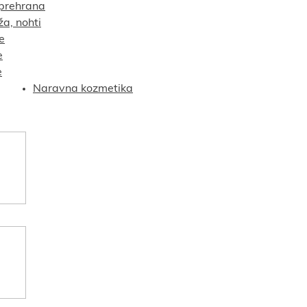
prehrana
ža, nohti
e
e
e
Naravna kozmetika