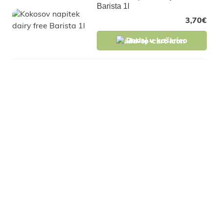
Barista 1l
3,70
€
Dodaj v košarico
Pridruži se naši
skupnosti in pridobi
ekskluzivne popuste za
člane, slastne recepte in
nasvete za zdravo
življenje.