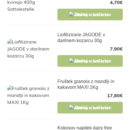
4,70
€
Dodaj v košarico
Liofilizirane JAGODE v
darilnem kozarcu 30g
7,90
€
Dodaj v košarico
Fruštek granola z mandlji in
kakavom MAXI 1Kg
17,80
€
Dodaj v košarico
Kokosov napitek dairy free