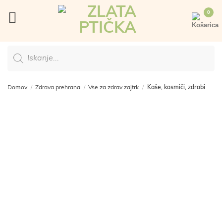
Skoči
na
vsebino
Products
search
Domov
/
Zdrava prehrana
/
Vse za zdrav zajtrk
/
Kaše, kosmiči, zdrobi