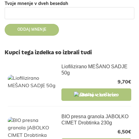
Tvoje mnenje v dveh besedah
Kupci tega izdelka so izbrali tudi
Liofilizirano MEŠANO SADJE
50g
9,70
€
Dodaj v košarico
BIO presna granola JABOLKO
CIMET Drobtinka 230g
6,50
€