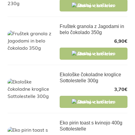
Dodaj v košarico
Fruštek granola z Jagodami in
belo čokolado 350g
6,90
€
Dodaj v košarico
Ekološke čokoladne kroglice
Sottolestelle 300g
3,70
€
Dodaj v košarico
Eko pirin toast s kvinojo 400g
Sottolestelle