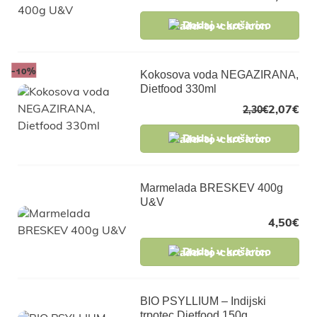
Dodaj v košarico
-10%
Kokosova voda NEGAZIRANA,
Dietfood 330ml
2,07
€
2,30
€
Dodaj v košarico
Marmelada BRESKEV 400g
U&V
4,50
€
Dodaj v košarico
BIO PSYLLIUM – Indijski
trpotec Dietfood 150g