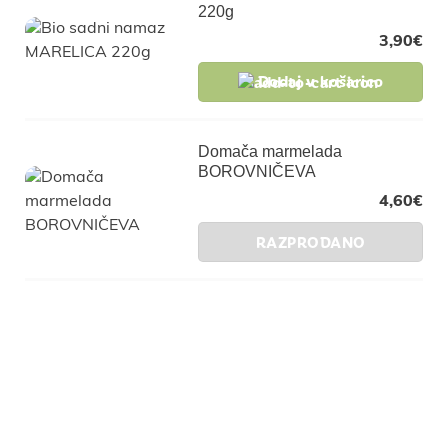
220g
3,90
€
Dodaj v košarico
Domača marmelada
BOROVNIČEVA
4,60
€
RAZPRODANO
Pridruži se naši
skupnosti in pridobi