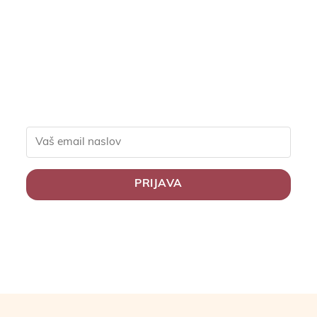
ekskluzivne popuste za
člane, slastne recepte in
nasvete za zdravo
življenje.