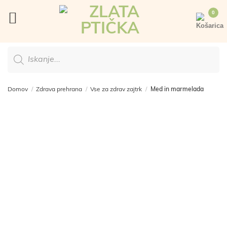
Skoči
na
vsebino
Products
search
Domov
/
Zdrava prehrana
/
Vse za zdrav zajtrk
/
Med in marmelada