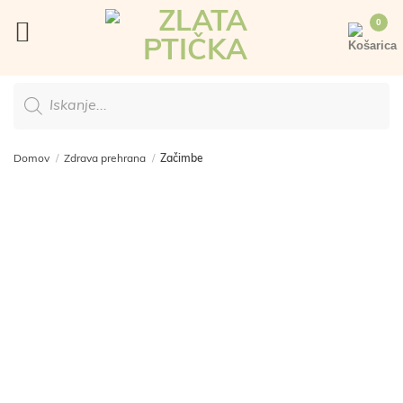
Skoči
na
vsebino
Products
search
Domov
/
Zdrava prehrana
/
Začimbe