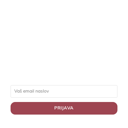
Pridruži se naši
skupnosti in pridobi
ekskluzivne popuste za
člane, slastne recepte in
nasvete za zdravo
življenje.