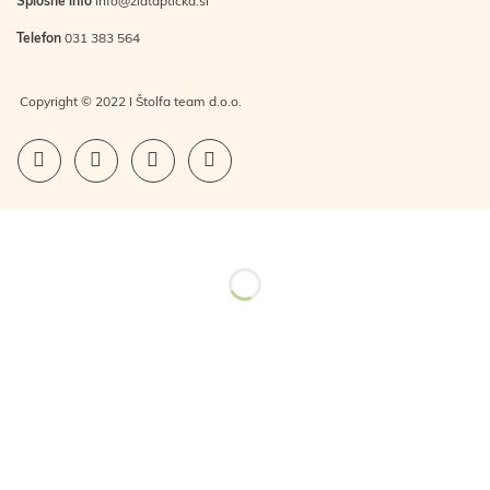
Splošne info
info@zlatapticka.si
Telefon
031 383 564
Copyright © 2022 I Štolfa team d.o.o.