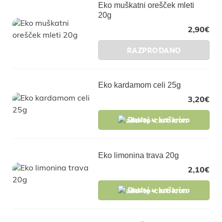
Eko muškatni orešček mleti
20g
2,90
€
RAZPRODANO
Eko kardamom celi 25g
3,20
€
Dodaj v košarico
Eko limonina trava 20g
2,10
€
Dodaj v košarico