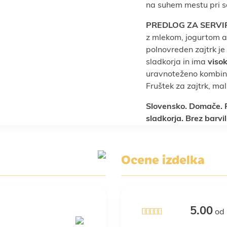
na suhem mestu pri s
PREDLOG ZA SERVI
z mlekom, jogurtom al
polnovreden zajtrk je
sladkorja in ima
viso
uravnoteženo kombina
Fruštek za zajtrk, mali
Slovensko. Domače. R
sladkorja. Brez barvi
Ocene izdelka
5.00
od 