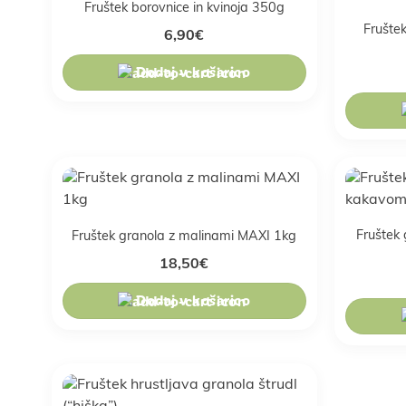
Fruštek borovnice in kvinoja 350g
Frušte
6,90
€
Dodaj v košarico
Fruštek 
Fruštek granola z malinami MAXI 1kg
18,50
€
Dodaj v košarico