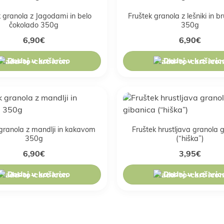
k granola z Jagodami in belo
Fruštek granola z lešniki in b
čokolado 350g
350g
6,90
€
6,90
€
Dodaj v košarico
Dodaj v košaric
granola z mandlji in kakavom
Fruštek hrustljava granola 
350g
(“hiška”)
6,90
€
3,95
€
Dodaj v košarico
Dodaj v košaric