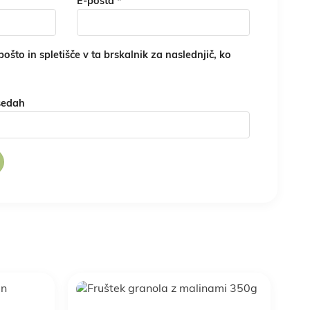
E-pošta
*
ošto in spletišče v ta brskalnik za naslednjič, ko
sedah