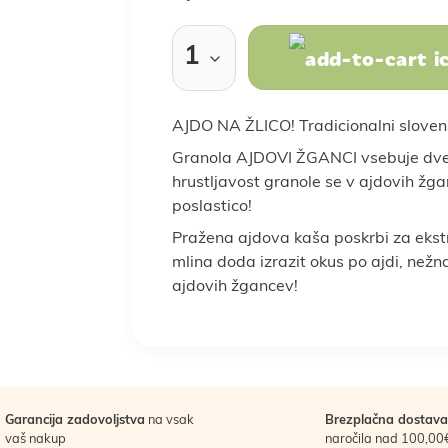
Rastlinski nadomestki
Sladkarije
klepi
ba doma
Prebava
Nega las
Vse za kuho in peko
Nosečnost
Nega obraza
Kosti in sklepi
Nosečnost in 
Spanje 
AJDO NA ŽLICO! Tradicionalni slovens
Za moške
Za otroke
Žitarice
Granola AJDOVI ŽGANCI vsebuje dve j
hrustljavost granole se v ajdovih žg
Darila za moške
Darila za otroke
Poroka
P
poslastico!
Pražena ajdova kaša poskrbi za ekstr
mlina doda izrazit okus po ajdi, než
ajdovih žgancev!
oška hrana
LCHF in low carb
Veganska prehran
Garancija zadovoljstva
na vsak
Brezplačna dostava
vaš nakup
naročila nad 100,00