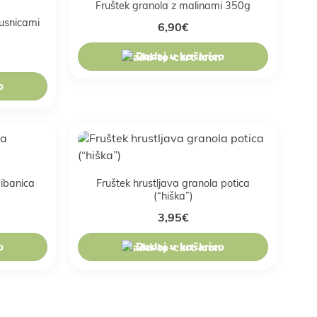
Fruštek granola z malinami 350g
rusnicami
6,90
€
Dodaj v košarico
o
gibanica
Fruštek hrustljava granola potica
(“hiška”)
3,95
€
o
Dodaj v košarico