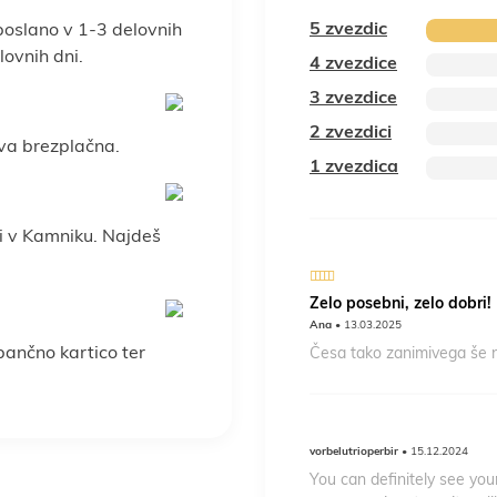
5 zvezdic
poslano v 1-3 delovnih
ovnih dni.
4 zvezdice
3 zvezdice
2 zvezdici
va brezplačna.
1 zvezdica
i v Kamniku. Najdeš
5
out of 5
Zelo posebni, zelo dobri!
Ana
• 13.03.2025
 bančno kartico ter
Česa tako zanimivega še ni
vorbelutrioperbir
• 15.12.2024
You can definitely see you