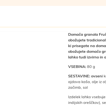
Domača granola Frušte
obožujete tradiciona
ki prisegate na doma
obožujete domačo gra
lahko tudi izvirno in 
VSEBINA:
80 g
SESTAVINE:
ovseni
k
ajdova kaša, olje iz 
začimb, sol
Izdelek lahko vsebuje
indijskih oreščkov), s