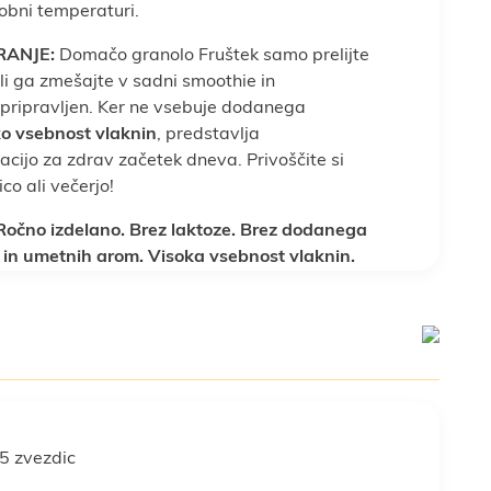
obni temperaturi.
RANJE:
Domačo granolo Fruštek samo prelijte
i ga zmešajte v sadni smoothie in
 pripravljen. Ker ne vsebuje dodanega
ko vsebnost vlaknin
, predstavlja
cijo za zdrav začetek dneva. Privoščite si
co ali večerjo!
očno izdelano. Brez laktoze. Brez dodanega
l in umetnih arom. Visoka vsebnost vlaknin.
5 zvezdic