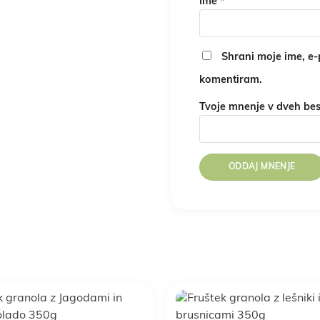
Ime
*
Shrani moje ime, e-p
komentiram.
Tvoje mnenje v dveh be