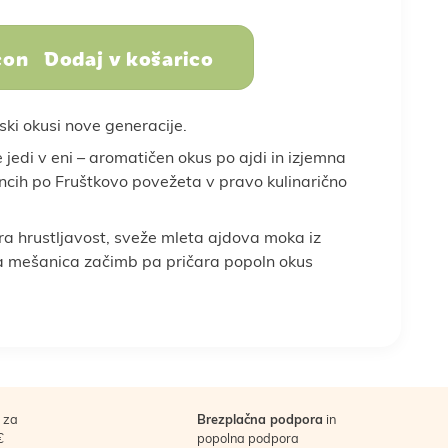
Sadje, oreščki in
Dodaj v košarico
semena
dojenček
in stres
Športna prehrana
Nega telesa
ki okusi nove generacije.
edi v eni – aromatičen okus po ajdi in izjemna
ancih po Fruštkovo povežeta v pravo kulinarično
oslovna darila
a hrustljavost, sveže mleta ajdova moka iz
na mešanica začimb pa pričara popoln okus
a
Vse za peko
Vse za smuti
za
Brezplačna podpora
in
€
popolna podpora