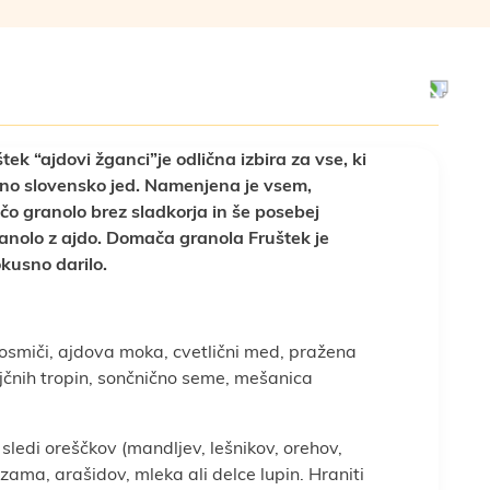
k “ajdovi žganci”je odlična izbira za vse, ki
lno slovensko jed. Namenjena je vsem,
čo granolo brez sladkorja in še posebej
nolo z ajdo. Domača granola Fruštek je
okusno darilo.
osmiči, ajdova moka, cvetlični med, pražena
oljčnih tropin, sončnično seme, mešanica
 sledi oreščkov (mandljev, lešnikov, orehov,
ezama, arašidov, mleka ali delce lupin. Hraniti