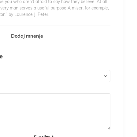
ke you who aren't afraid to say how they believe. At all
Every man serves a useful purpose A miser, for example,
r." by Laurence J. Peter.
Dodaj mnenje
je