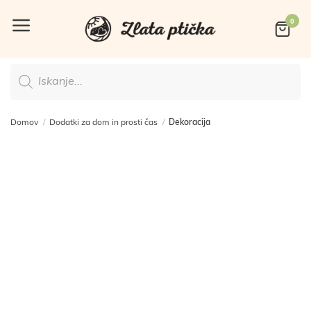
Skoči
na
vsebino
Products
search
Domov
/
Dodatki za dom in prosti čas
/
Dekoracija