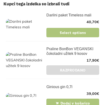
Kupci tega izdelka so izbrali tudi
Darilni paket Timeless mali
40,70
€
Select options
Praline BonBon VEGANSKI
čokoladni užitek 9 kosov
17,90
€
RAZPRODANO
Ginious gin 0,7l
39,00
€
Dodaj v košarico