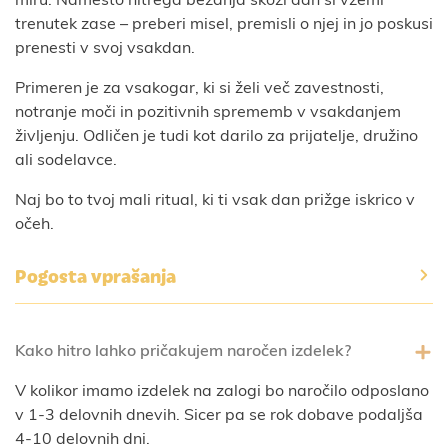
miru. Namesto hitrega bežanja skozi dan si vzemi
trenutek zase – preberi misel, premisli o njej in jo poskusi
prenesti v svoj vsakdan.
Primeren je za vsakogar, ki si želi več zavestnosti,
notranje moči in pozitivnih sprememb v vsakdanjem
življenju. Odličen je tudi kot darilo za prijatelje, družino
ali sodelavce.
Naj bo to tvoj mali ritual, ki ti vsak dan prižge iskrico v
očeh.
Pogosta vprašanja
Kako hitro lahko pričakujem naročen izdelek?
V kolikor imamo izdelek na zalogi bo naročilo odposlano
v 1-3 delovnih dnevih. Sicer pa se rok dobave podaljša
4-10 delovnih dni.