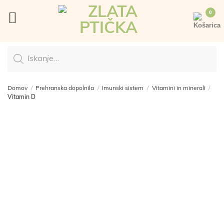
Skoči
na
vsebino
Products
search
Domov
/
Prehranska dopolnila
/
Imunski sistem
/
Vitamini in minerali
/
Vitamin D