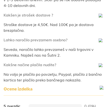
v 1-3 delovnih dnevih. Sicer pa se rok dobave podaljša
4-10 delovnih dni.
Kakšen je strošek dostave ?
Stroške dostave je 4,50€. Nad 100€ pa je dostava
brezplačna.
Lahko naročilo prevzamem osebno?
Seveda, naročilo lahko prevzameš v naši trgovini v
Kamniku. Najdeš nas na Šutni 2.
Kakšne načine plačila nudite?
Na voljo je plačilo po povzetju, Paypal, plačilo z bančno
kartico ter plačilo preko bančnega nakazila.
Ocene izdelka
5 zvezdic
0 (0%)