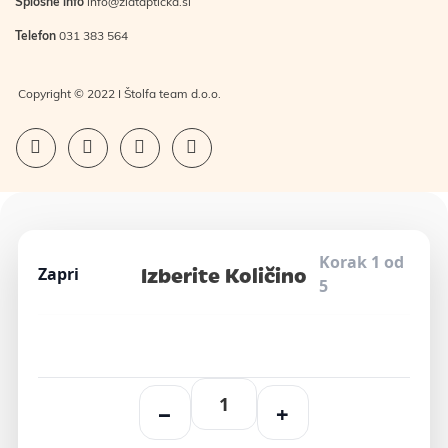
Splošne info
info@zlatapticka.si
Telefon
031 383 564
Copyright © 2022 I Štolfa team d.o.o.
Korak 1 od
Izberite Količino
Zapri
5
−
+