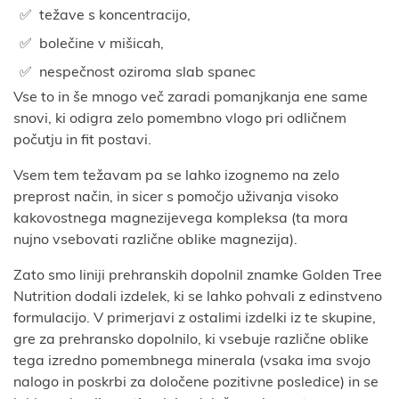
težave s koncentracijo,
bolečine v mišicah,
nespečnost oziroma slab spanec
Vse to in še mnogo več zaradi pomanjkanja ene same
snovi, ki odigra zelo pomembno vlogo pri odličnem
počutju in fit postavi.
Vsem tem težavam pa se lahko izognemo na zelo
preprost način, in sicer s pomočjo uživanja visoko
kakovostnega magnezijevega kompleksa (ta mora
nujno vsebovati različne oblike magnezija).
Zato smo liniji prehranskih dopolnil znamke Golden Tree
Nutrition dodali izdelek, ki se lahko pohvali z edinstveno
formulacijo. V primerjavi z ostalimi izdelki iz te skupine,
gre za prehransko dopolnilo, ki vsebuje različne oblike
tega izredno pomembnega minerala (vsaka ima svojo
nalogo in poskrbi za določene pozitivne posledice) in se