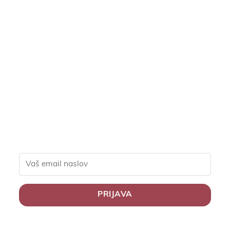
Pridruži se naši
skupnosti in pridobi
ekskluzivne popuste za
člane, slastne recepte in
nasvete za zdravo
življenje.