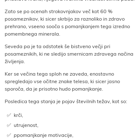
Zato se po ocenah strokovnjakov več kot 60 %
posameznikov, ki sicer skrbijo za raznoliko in zdravo
prehrano, vseeno sooča s pomanjkanjem tega izredno
pomembnega minerala.
Seveda pa je ta odstotek še bistveno večji pri
posameznikih, ki ne sledijo smernicam zdravega načina
življenja.
Ker se večina tega sploh ne zaveda, enostavno
spregledajo vse očitne znake telesa, ki sicer jasno
sporoča, da je prisotno hudo pomanjkanje.
Posledica tega stanja je pojav številnih težav, kot so:
krči,
utrujenost,
p
pomanjkanje motivacije,