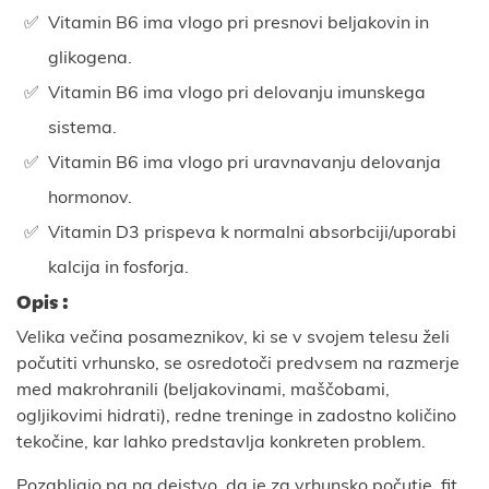
Vitamin B6 ima vlogo pri presnovi beljakovin in
glikogena.
Vitamin B6 ima vlogo pri delovanju imunskega
sistema.
Vitamin B6 ima vlogo pri uravnavanju delovanja
hormonov.
Vitamin D3 prispeva k normalni absorbciji/uporabi
kalcija in fosforja.
Opis :
Velika večina posameznikov, ki se v svojem telesu želi
počutiti vrhunsko, se osredotoči predvsem na razmerje
med makrohranili (beljakovinami, maščobami,
ogljikovimi hidrati), redne treninge in zadostno količino
tekočine, kar lahko predstavlja konkreten problem.
Pozabljajo pa na dejstvo, da je za vrhunsko počutje, fit