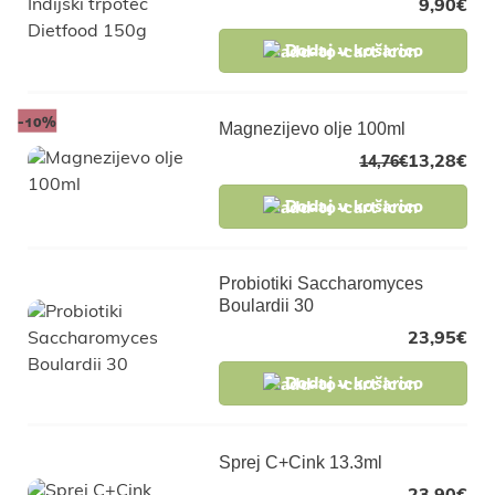
9,90
€
Dodaj v košarico
-10%
Magnezijevo olje 100ml
13,28
€
14,76
€
Dodaj v košarico
Probiotiki Saccharomyces
Boulardii 30
23,95
€
Dodaj v košarico
Sprej C+Cink 13.3ml