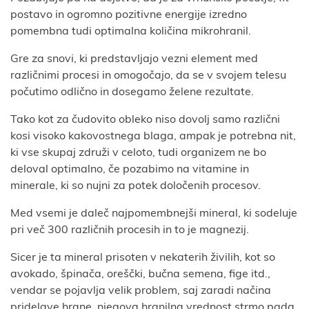
postavo in ogromno pozitivne energije izredno
pomembna tudi optimalna količina mikrohranil.
Gre za snovi, ki predstavljajo vezni element med
različnimi procesi in omogočajo, da se v svojem telesu
počutimo odlično in dosegamo želene rezultate.
Tako kot za čudovito obleko niso dovolj samo različni
kosi visoko kakovostnega blaga, ampak je potrebna nit,
ki vse skupaj združi v celoto, tudi organizem ne bo
deloval optimalno, če pozabimo na vitamine in
minerale, ki so nujni za potek določenih procesov.
Med vsemi je daleč najpomembnejši mineral, ki sodeluje
pri več 300 različnih procesih in to je magnezij.
Sicer je ta mineral prisoten v nekaterih živilih, kot so
avokado, špinača, oreščki, bučna semena, fige itd.,
vendar se pojavlja velik problem, saj zaradi načina
pridelave hrane, njegova hranilna vrednost strmo pada.