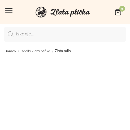
Skoči
na
vsebino
Products
search
Domov
/
Izdelki Zlata ptička
/
Zlato milo