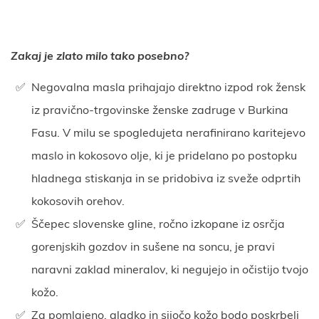
Zakaj je zlato milo tako posebno?
Negovalna masla prihajajo direktno izpod rok žensk
iz pravično-trgovinske ženske zadruge v Burkina
Fasu. V milu se spogledujeta nerafinirano karitejevo
maslo in kokosovo olje, ki je pridelano po postopku
hladnega stiskanja in se pridobiva iz sveže odprtih
kokosovih orehov.
Ščepec slovenske gline, ročno izkopane iz osrčja
gorenjskih gozdov in sušene na soncu, je pravi
naravni zaklad mineralov, ki negujejo in očistijo tvojo
kožo.
Za pomlajeno, gladko in sijočo kožo bodo poskrbeli