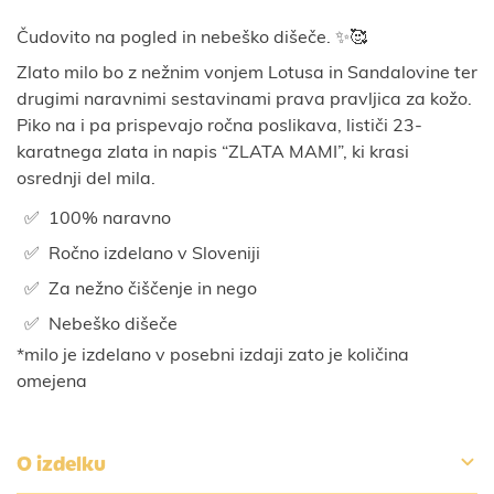
Čudovito na pogled in nebeško dišeče. ✨🥰
Zlato milo bo z nežnim vonjem Lotusa in Sandalovine ter
drugimi naravnimi sestavinami prava pravljica za kožo.
Piko na i pa prispevajo ročna poslikava, lističi 23-
karatnega zlata in napis “ZLATA MAMI”, ki krasi
osrednji del mila.
100% naravno
Ročno izdelano v Sloveniji
Za nežno čiščenje in nego
Nebeško dišeče
*milo je izdelano v posebni izdaji zato je količina
omejena
O izdelku