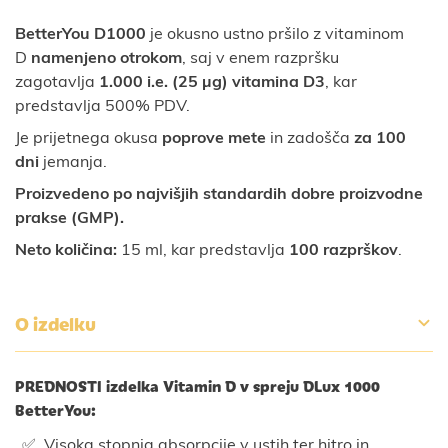
BetterYou D1000
je okusno ustno pršilo z vitaminom
D
namenjeno otrokom
, saj v enem razpršku
zagotavlja
1.000 i.e. (25 µg) vitamina D3
, kar
predstavlja 500% PDV.
Je prijetnega okusa
poprove mete
in zadošča
za 100
dni
jemanja.
Proizvedeno po najvišjih standardih dobre proizvodne
prakse (GMP).
Neto količina:
15 ml, kar predstavlja
100 razprškov
.
O izdelku
PREDNOSTI izdelka Vitamin D v spreju DLux 1000
BetterYou:
Visoka stopnja absorpcije v ustih ter hitro in