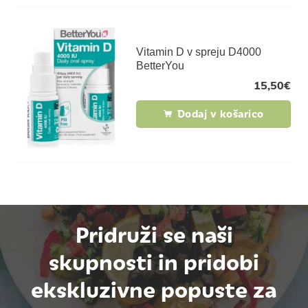
Vitamin D v spreju D4000
BetterYou
15,50
€
Dodaj v košarico
Pridruži se naši
skupnosti in pridobi
ekskluzivne popuste za