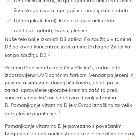
D3 (holekalciferol), ki ga najdemo v nekaterih živilih
živalskega izvora, npr. jajčnih rumenjakih in ribah.
D2 (ergokalciferol), ki se nahaja v nekaterih
rastlinah, gobah, kvasu, plesnih.
Naše telo bolje izkoristi D3 obliko. Po zaužitju vitamina
D3 se krvna koncentracija vitamina D dvigne 2x toliko
2
kot po zaužitju D2.
Vitamin D se sintetizira v človeški koži, kadar je ta
izpostavljena UVB sončnim žarkom. Vendar pa jeseni in
pozimi ta sinteza ni dovolj učinkovita, poleti pa se
zaradi upravičene uporabe krem za zaščito pred
soncem v naši koži ne sintetizira dovolj vitamina
D. Pomanjkanje vitamina D je v Evropi značilno za velik
3
del splošne populacije.
Pomanjkanje vitamina D je povezano s povečanim
tveganjem za nastanek osteoporoze, srčnožilnih bolezni,