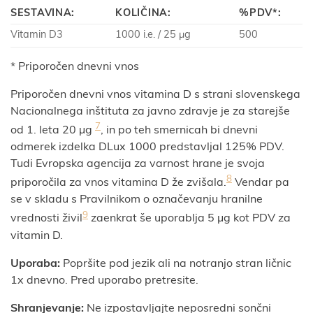
SESTAVINA:
KOLIČINA:
%PDV*:
Vitamin D3
1000 i.e. / 25 μg
500
* Priporočen dnevni vnos
Priporočen dnevni vnos vitamina D s strani slovenskega
Nacionalnega inštituta za javno zdravje je za starejše
7
od 1. leta 20 µg
, in po teh smernicah bi dnevni
odmerek izdelka DLux 1000 predstavljal 125% PDV.
Tudi Evropska agencija za varnost hrane je svoja
8
priporočila za vnos vitamina D že zvišala.
Vendar pa
se v skladu s Pravilnikom o označevanju hranilne
9
vrednosti živil
zaenkrat še uporablja 5 µg kot PDV za
vitamin D.
Uporaba:
Popršite pod jezik ali na notranjo stran ličnic
1x dnevno. Pred uporabo pretresite.
Shranjevanje:
Ne izpostavljajte neposredni sončni