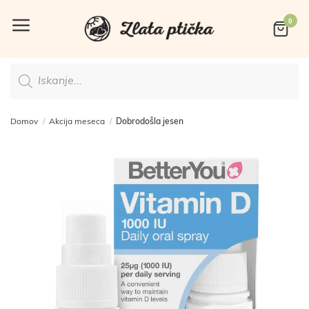
Skoči
na
vsebino
Products
search
Domov
/
Akcija meseca
/
Dobrodošla jesen