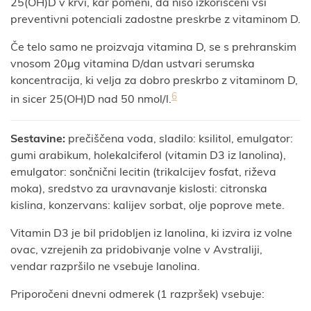
25(OH)D v krvi, kar pomeni, da niso izkoriščeni vsi
preventivni potenciali zadostne preskrbe z vitaminom D.
Če telo samo ne proizvaja vitamina D, se s prehranskim
vnosom 20µg vitamina D/dan ustvari serumska
koncentracija, ki velja za dobro preskrbo z vitaminom D,
6
in sicer 25(OH)D nad 50 nmol/l.
Sestavine:
prečiščena voda, sladilo: ksilitol, emulgator:
gumi arabikum, holekalciferol (vitamin D3 iz lanolina),
emulgator: sončnični lecitin (trikalcijev fosfat, riževa
moka), sredstvo za uravnavanje kislosti: citronska
kislina, konzervans: kalijev sorbat, olje poprove mete.
Vitamin D3 je bil pridobljen iz lanolina, ki izvira iz volne
ovac, vzrejenih za pridobivanje volne v Avstraliji,
vendar razpršilo ne vsebuje lanolina.
Priporočeni dnevni odmerek (1 razpršek) vsebuje: