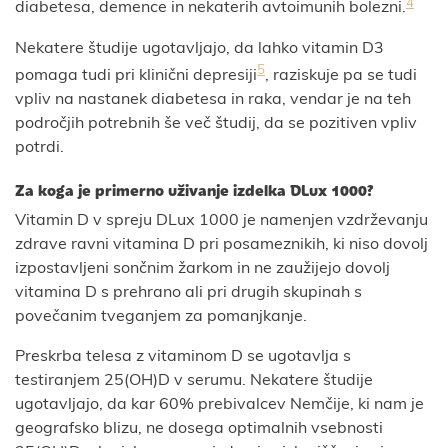
4
diabetesa, demence in nekaterih avtoimunih bolezni.
Nekatere študije ugotavljajo, da lahko vitamin D3
5
pomaga tudi pri klinični depresiji
, raziskuje pa se tudi
vpliv na nastanek diabetesa in raka, vendar je na teh
področjih potrebnih še več študij, da se pozitiven vpliv
potrdi.
Za koga je primerno uživanje izdelka DLux 1000?
Vitamin D v spreju DLux 1000 je namenjen vzdrževanju
zdrave ravni vitamina D pri posameznikih, ki niso dovolj
izpostavljeni sončnim žarkom in ne zaužijejo dovolj
vitamina D s prehrano ali pri drugih skupinah s
povečanim tveganjem za pomanjkanje.
Preskrba telesa z vitaminom D se ugotavlja s
testiranjem 25(OH)D v serumu. Nekatere študije
ugotavljajo, da kar 60% prebivalcev Nemčije, ki nam je
geografsko blizu, ne dosega optimalnih vsebnosti