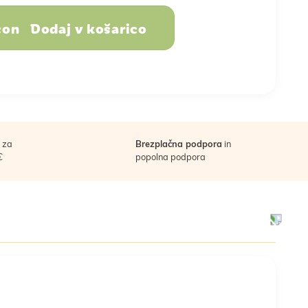
Dodaj v košarico
Sadje, oreščki in
semena
dojenček
in stres
Športna prehrana
Nega telesa
oslovna darila
za
Brezplačna podpora
in
€
popolna podpora
a
Vse za peko
Vse za smuti