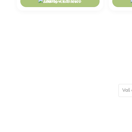
Dodaj v košarico
Pridruži se naši skupn
rece