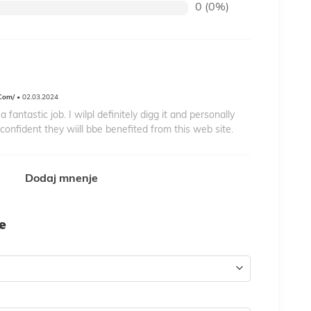
0 (0%)
.Com/
• 02.03.2024
fantastic job. I wilpl definitely digg it and personally
confident they wiill bbe benefited from this web site.
Dodaj mnenje
je