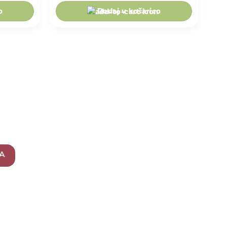
o
Dodaj v košarico
puste za člane, slastne
enje.