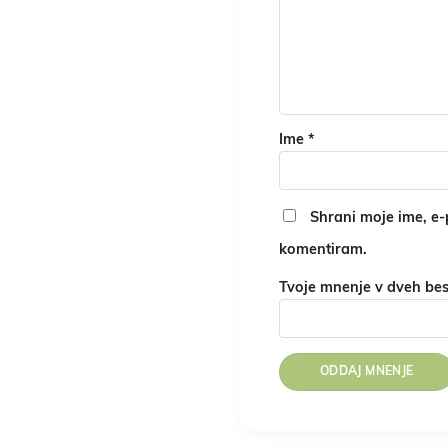
Ime
*
Shrani moje ime, e-p
komentiram.
Tvoje mnenje v dveh be