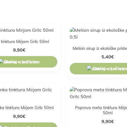
 tinktura Mirjam Grilc 50ml
Melisin sirup iz ekološke prid
9,90
€
5,40
€
Dodaj v košarico
Dodaj v košaric
Poprova meta tinktura Mirj
ka tinktura Mirjam Grilc 50ml
50ml
9,90
€
9,90
€