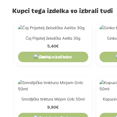
Kupci tega izdelka so izbrali tudi
Čaj Prijatelj želodčka Aelita 30g
Ginko
5,40
€
Dodaj v košarico
Smrdljička tinktura Mirjam Grilc 50ml
Kapucin
9,90
€