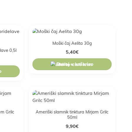
Moški čaj Aelita 30g
elave 0,5l
5,40
€
Dodaj v košarico
o
am Grilc
Ameriški slamnik tinktura Mirjam Grilc
50ml
9,90
€