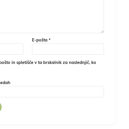
E-pošta
*
ošto in spletišče v ta brskalnik za naslednjič, ko
sedah