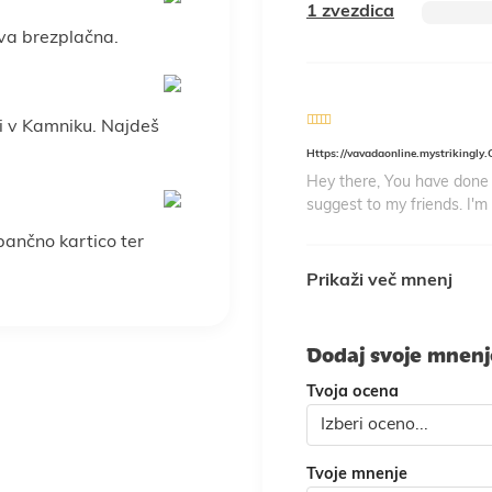
1 zvezdica
va brezplačna.
i v Kamniku. Najdeš
3
out of
Https://vavadaonline.mystrikingly
5
Hey there, You have done a 
suggest to my friends. I'm 
 bančno kartico ter
Prikaži več mnenj
Dodaj svoje mnen
Tvoja ocena
Tvoje mnenje