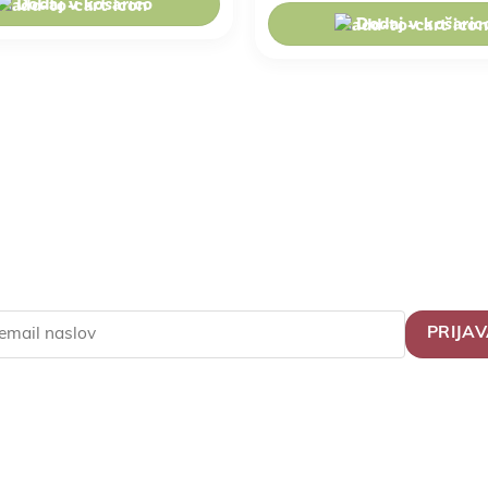
Dodaj v košarico
Dodaj v košaric
osti in pridobi ekskluzivne po
pte in nasvete za zdravo življ