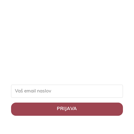
Pridruži se naši
skupnosti in pridobi
ekskluzivne popuste za
člane, slastne recepte in
nasvete za zdravo
življenje.