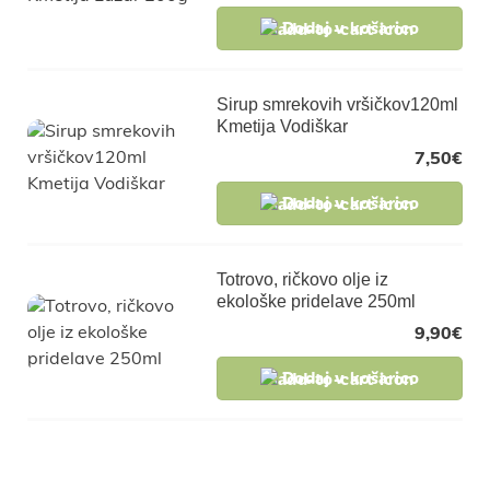
Dodaj v košarico
Sirup smrekovih vršičkov120ml
Kmetija Vodiškar
7,50
€
Dodaj v košarico
Totrovo, ričkovo olje iz
ekološke pridelave 250ml
9,90
€
Dodaj v košarico