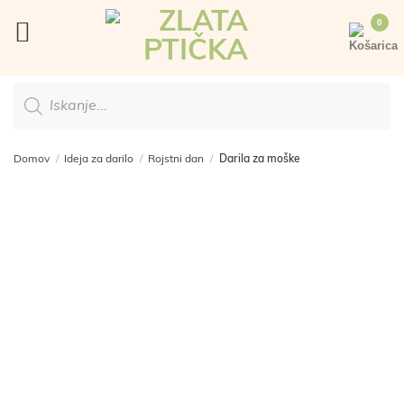
Skoči
na
vsebino
Products
search
Domov
/
Ideja za darilo
/
Rojstni dan
/
Darila za moške