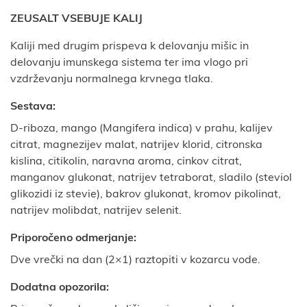
ZEUSALT VSEBUJE KALIJ
Kaliji med drugim prispeva k delovanju mišic in
delovanju imunskega sistema ter ima vlogo pri
vzdrževanju normalnega krvnega tlaka.
Sestava:
D-riboza, mango (Mangifera indica) v prahu, kalijev
citrat, magnezijev malat, natrijev klorid, citronska
kislina, citikolin, naravna aroma, cinkov citrat,
manganov glukonat, natrijev tetraborat, sladilo (steviol
glikozidi iz stevie), bakrov glukonat, kromov pikolinat,
natrijev molibdat, natrijev selenit.
Priporočeno odmerjanje:
Dve vrečki na dan (2×1) raztopiti v kozarcu vode.
Dodatna opozorila: