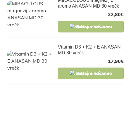
MIRACULOUS magnezij z
aromo ANASAN MD 30 vrečk
32,80
€
Dodaj v košarico
Vitamin D3 + K2 + E ANASAN
MD 30 vrečk
17,90
€
Dodaj v košarico
Pridruži se naši
skupnosti in pridobi