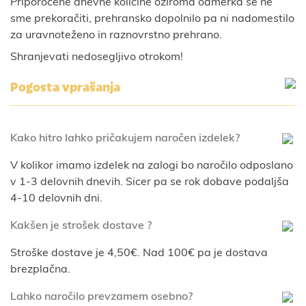
Priporočene dnevne količine oziroma odmerka se ne
sme prekoračiti, prehransko dopolnilo pa ni nadomestilo
za uravnoteženo in raznovrstno prehrano.
Shranjevati nedosegljivo otrokom!
Pogosta vprašanja
Kako hitro lahko pričakujem naročen izdelek?
V kolikor imamo izdelek na zalogi bo naročilo odposlano
v 1-3 delovnih dnevih. Sicer pa se rok dobave podaljša
4-10 delovnih dni.
Kakšen je strošek dostave ?
Stroške dostave je 4,50€. Nad 100€ pa je dostava
brezplačna.
Lahko naročilo prevzamem osebno?