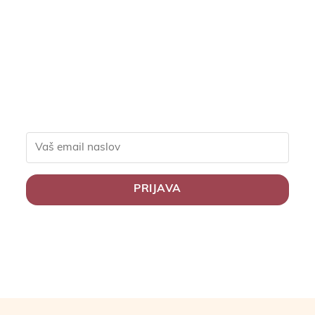
ekskluzivne popuste za
člane, slastne recepte in
nasvete za zdravo
življenje.