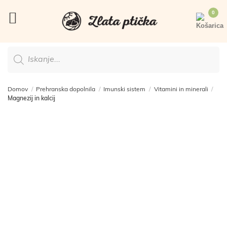
Skoči
na
vsebino
Products
search
Domov
/
Prehranska dopolnila
/
Imunski sistem
/
Vitamini in minerali
/
Magnezij in kalcij