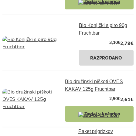
Dodaj v košarico
Bio Konjički s piro 90g
Fruchtbar
3,10
€
2,79
€
RAZPRODANO
Bio družinski piškoti OVES
KAKAV 125g Fruchtbar
2,90
€
2,61
€
Dodaj v košarico
Paket prigrizkov