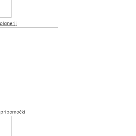
 planerji
 pripomočki