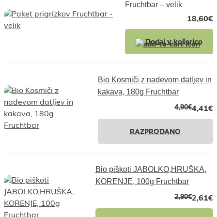
Fruchtbar – velik
18,60
€
Dodaj v košarico
Bio Kosmiči z nadevom datljev in
kakava, 180g Fruchtbar
4,90
€
4,41
€
RAZPRODANO
Bio piškoti JABOLKO,HRUŠKA,
KORENJE, 100g Fruchtbar
2,90
€
2,61
€