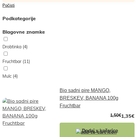
Počisti
Podkategorije
Blagovne znamke
Drobtinka
(4)
Fruchtbar
(11)
Mulc
(4)
Bio sadni pire MANGO,
BRESKEV, BANANA 100g
Fruchtbar
1,50
€
1,35
€
Dodaj v košarico