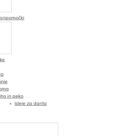
pripomočki
čke
ja
nje
oma
uho in peko
Ideje za darila