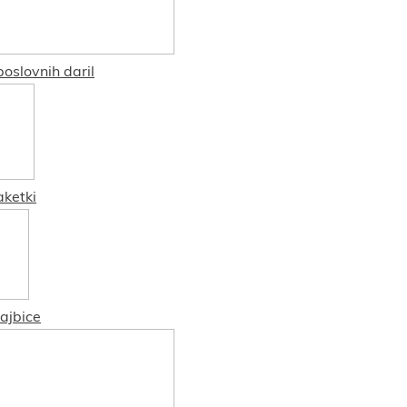
oslovnih daril
aketki
ajbice