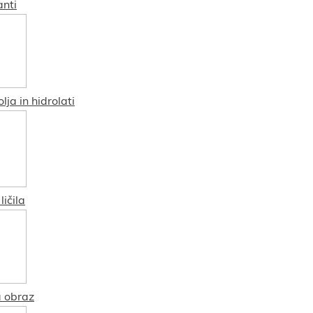
nti
lja in hidrolati
ičila
 obraz