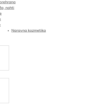
prehrana
ža, nohti
e
e
e
Naravna kozmetika