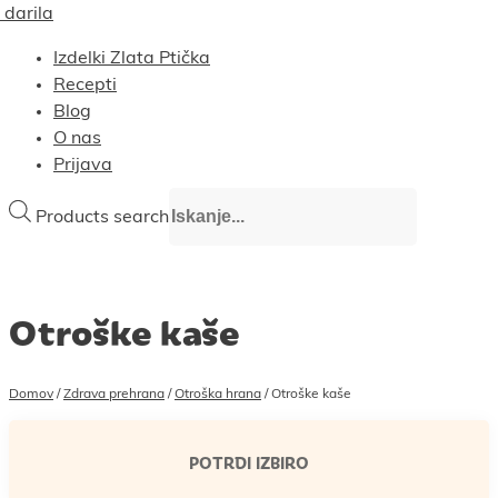
 darila
Izdelki Zlata Ptička
Recepti
Blog
O nas
Prijava
Products search
Otroške kaše
Domov
/
Zdrava prehrana
/
Otroška hrana
/
Otroške kaše
Filtri in podkategorije
POTRDI IZBIRO