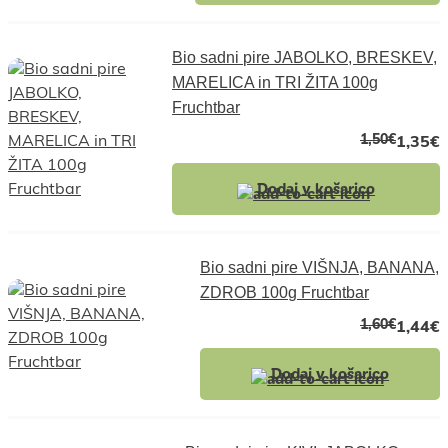
Bio sadni pire JABOLKO, BRESKEV,
MARELICA in TRI ŽITA 100g
Fruchtbar
1,50
€
1,35
€
Dodaj v košarico
Bio sadni pire VIŠNJA, BANANA,
ZDROB 100g Fruchtbar
1,60
€
1,44
€
Dodaj v košarico