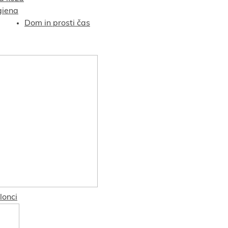
giena
Dom in prosti čas
lonci