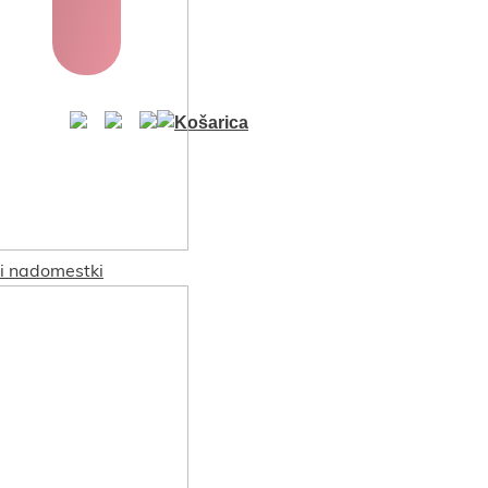
ki nadomestki