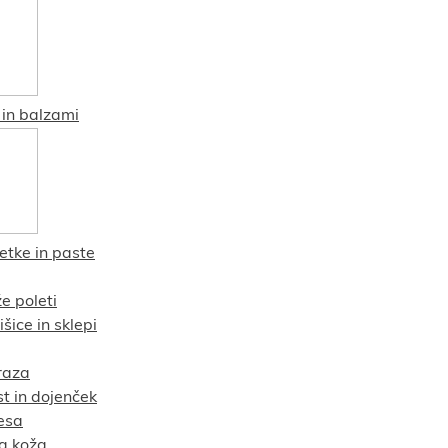
in balzami
etke in paste
e poleti
šice in sklepi
raza
t in dojenček
esa
va koža