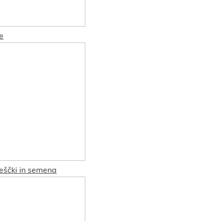
e
reščki in semena