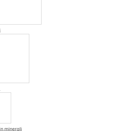
i
3
in minerali