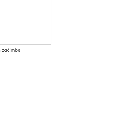
in začimbe