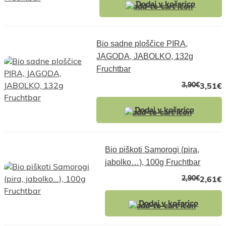
Dodaj v košarico
Bio sadne ploščice PIRA,
JAGODA, JABOLKO, 132g
Fruchtbar
3,90
€
3,51
€
Dodaj v košarico
Bio piškoti Samorogi (pira,
jabolko…), 100g Fruchtbar
2,90
€
2,61
€
Dodaj v košarico