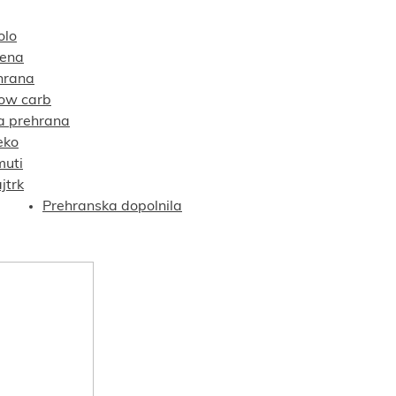
olo
tena
hrana
low carb
a prehrana
eko
muti
jtrk
Prehranska dopolnila