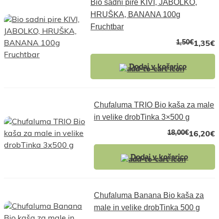
Bio sadni pire KIVI, JABOLKO,
HRUŠKA, BANANA 100g
Fruchtbar
1,50
€
1,35
€
Dodaj v košarico
Chufaluma TRIO Bio kaša za male
in velike drobTinka 3×500 g
18,00
€
16,20
€
Dodaj v košarico
Chufaluma Banana Bio kaša za
male in velike drobTinka 500 g