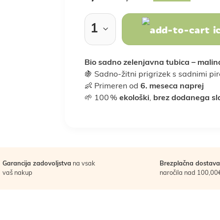
Rastlinski nadomestki
Sladkarije
klepi
ba doma
Prebava
Nega las
Vse za kuho in peko
Nosečnost
Nega obraza
Kosti in sklepi
Nosečnost in 
Spanje 
Bio sadno zelenjavna tubica – malin
Za moške
Za otroke
🍇 Sadno-žitni prigrizek s sadnimi pir
Žitarice
👶 Primeren od
6. meseca naprej
Darila za moške
Darila za otroke
Poroka
P
🌱 100 %
ekološki
,
brez dodanega sl
oška hrana
LCHF in low carb
Veganska prehran
Garancija zadovoljstva
na vsak
Brezplačna dostava
vaš nakup
naročila nad 100,00