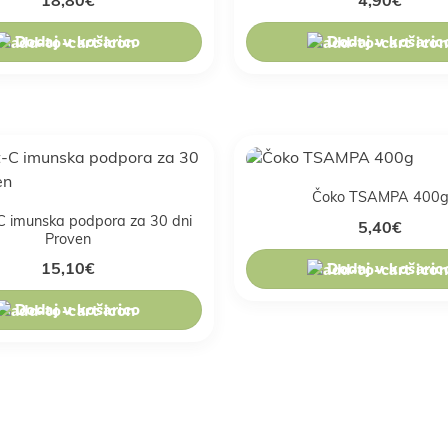
18,80
€
4,90
€
Dodaj v košarico
Dodaj v košaric
Čoko TSAMPA 400
C imunska podpora za 30 dni
5,40
€
Proven
Dodaj v košaric
15,10
€
Dodaj v košarico