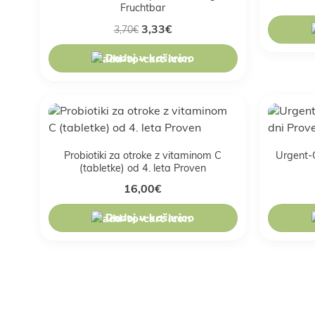
Fruchtbar
3,33
€
3,70
€
Dodaj v košarico
Probiotiki za otroke z vitaminom C
Urgent-
(tabletke) od 4. leta Proven
16,00
€
Dodaj v košarico