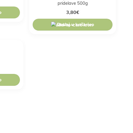
pridelave 500g
o
3,80
€
Dodaj v košarico
g
o