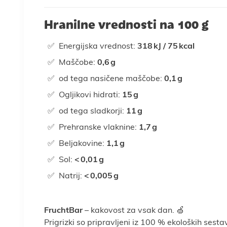
Hranilne vrednosti na 100 g
Energijska vrednost:
318 kJ / 75 kcal
Maščobe:
0,6 g
od tega nasičene maščobe:
0,1 g
Ogljikovi hidrati:
15 g
od tega sladkorji:
11 g
Prehranske vlaknine:
1,7 g
Beljakovine:
1,1 g
Sol:
< 0,01 g
Natrij:
< 0,005 g
FruchtBar
– kakovost za vsak dan. 🍏
Prigrizki so pripravljeni iz 100 % ekoloških ses