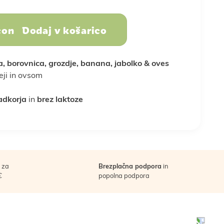
Sadje, oreščki in
Dodaj v košarico
semena
dojenček
in stres
Športna prehrana
Nega telesa
a, borovnica, grozdje, banana, jabolko & oves
eji in ovsom
oslovna darila
adkorja
in
brez laktoze
a
Vse za peko
Vse za smuti
za
Brezplačna podpora
in
€
popolna podpora