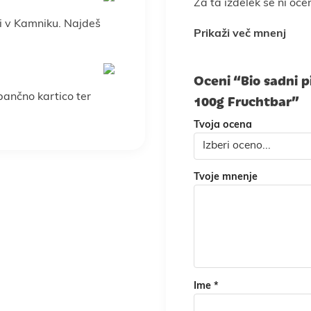
Za ta izdelek še ni oce
i v Kamniku. Najdeš
Prikaži več mnenj
Oceni “Bio sadni
100g Fruchtbar”
 bančno kartico ter
Tvoja ocena
Tvoje mnenje
Ime
*