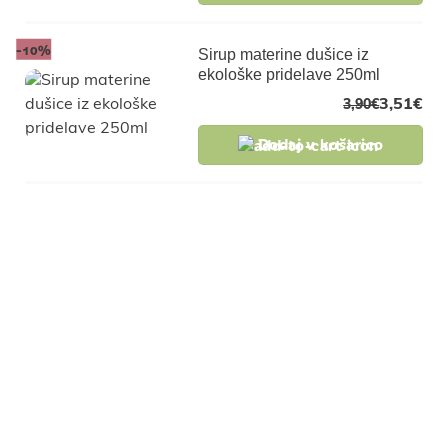
-10%
Sirup materine dušice iz
ekološke pridelave 250ml
3,51
€
3,90
€
Dodaj v košarico
Pridruži se naši
skupnosti in pridobi
ekskluzivne popuste za
člane, slastne recepte in
nasvete za zdravo