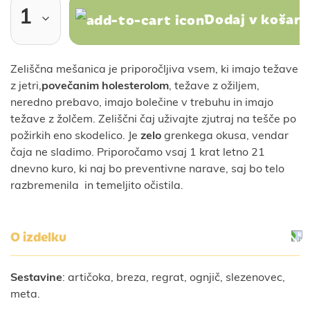
Dodaj v košari
Zeliščna mešanica je priporočljiva vsem, ki imajo težave
z jetri,
povečanim holesterolom
, težave z ožiljem,
neredno prebavo, imajo bolečine v trebuhu in imajo
težave z žolčem. Zeliščni čaj uživajte zjutraj na tešče po
požirkih eno skodelico. Je
zelo
grenkega okusa, vendar
čaja ne sladimo. Priporočamo vsaj 1 krat letno 21
dnevno kuro, ki naj bo preventivne narave, saj bo telo
razbremenila in temeljito očistila.
O izdelku
Sestavine
: artičoka, breza, regrat, ognjič, slezenovec,
meta.