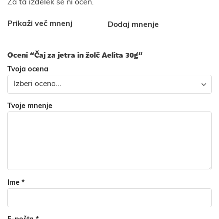
Za ta izdelek še ni ocen.
Prikaži več mnenj
Dodaj mnenje
Oceni “Čaj za jetra in žolč Aelita 30g”
Tvoja ocena
Tvoje mnenje
Ime
*