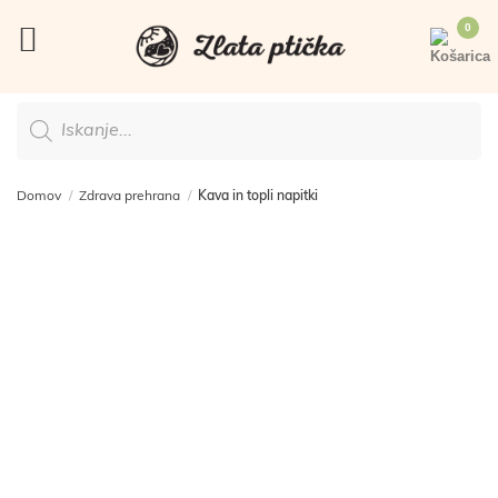
Skoči
na
vsebino
Products
search
Domov
/
Zdrava prehrana
/
Kava in topli napitki