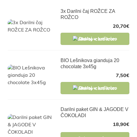
3x Darilni čaj ROŽCE ZA
ROŽCO
20,70
€
Dodaj v košarico
BIO Lešnikova gianduja 20
chocolate 3x45g
7,50
€
Dodaj v košarico
Darilni paket GIN & JAGODE V
ČOKOLADI
18,90
€