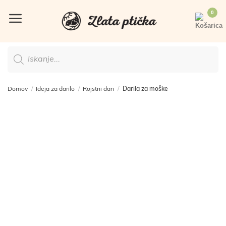
Skoči
na
vsebino
Products
search
Domov
/
Ideja za darilo
/
Rojstni dan
/
Darila za moške