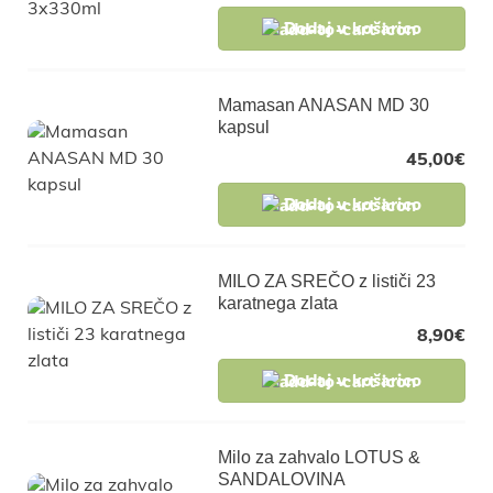
Dodaj v košarico
Mamasan ANASAN MD 30
kapsul
45,00
€
Dodaj v košarico
MILO ZA SREČO z lističi 23
karatnega zlata
8,90
€
Dodaj v košarico
Milo za zahvalo LOTUS &
SANDALOVINA