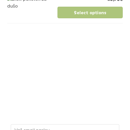
Select options
Pridruži se naši
skupnosti in pridobi
ekskluzivne popuste za
člane, slastne recepte in
nasvete za zdravo
življenje.