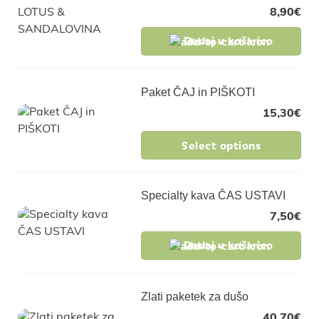
8,90
€
Dodaj v košarico
Paket ČAJ in PIŠKOTI
15,30
€
Select options
Specialty kava ČAS USTAVI
7,50
€
Dodaj v košarico
Zlati paketek za dušo
40,70
€