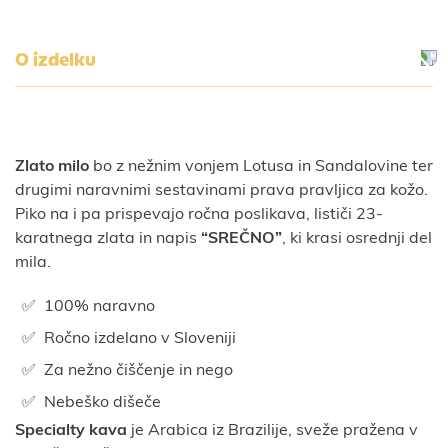
O izdelku
Zlato milo
bo z nežnim vonjem Lotusa in Sandalovine ter
drugimi naravnimi sestavinami prava pravljica za kožo.
Piko na i pa prispevajo ročna poslikava, lističi 23-
karatnega zlata in napis
“SREČNO”
, ki krasi osrednji del
mila.
100% naravno
Ročno izdelano v Sloveniji
Za nežno čiščenje in nego
Nebeško dišeče
Specialty kava
je Arabica iz Brazilije, sveže pražena v