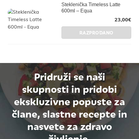
Steklenička Timeless Latte
600ml – Equa
23,00
€
RAZPRODANO
Pridruži se naši
skupnosti in pridobi
ekskluzivne popuste za
člane, slastne recepte in
nasvete za zdravo
življenje.