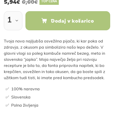
5,94
6,60
€
€
TOP CENA
Dodaj v košarico
Tvoja nova najljubša osvežilna pijača, ki kar poka od
zdravja, z okusom pa simbolizira našo lepo deželo. V
glavni vlogi so poleg kombuče namreč bezeg, meta in
slovenska “japka”. Moja največja želja pri razvoju
recepture je bila ta, da fanta pripravita napitek, ki bo
krepčilen, osvežilen in tako okusen, da ga boste spili z
užitkom tudi tisti, ki imate pred kombucho predsodek.
100% naravna
Slovenska
Polna življenja