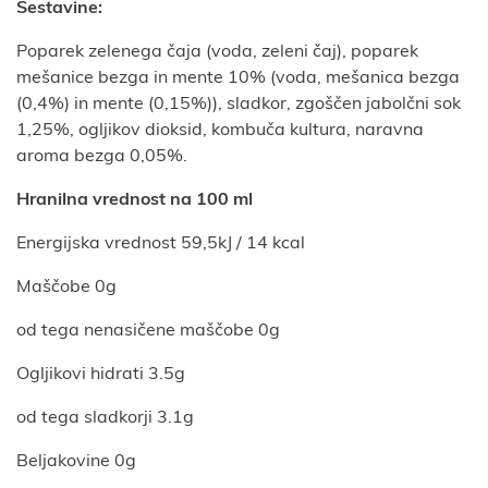
Sestavine:
Poparek zelenega čaja (voda, zeleni čaj), poparek
mešanice bezga in mente 10% (voda, mešanica bezga
(0,4%) in mente (0,15%)), sladkor, zgoščen jabolčni sok
1,25%, ogljikov dioksid, kombuča kultura, naravna
aroma bezga 0,05%.
Hranilna vrednost na 100 ml
Energijska vrednost 59,5kJ / 14 kcal
Maščobe 0g
od tega nenasičene maščobe 0g
Ogljikovi hidrati 3.5g
od tega sladkorji 3.1g
Beljakovine 0g