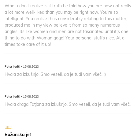
What i don't realize is if truth be told how you are now not really
a lot more well-liked than you may be right now. You're so
intelligent. You realize thus considerably relating to this matter,
produced me in my view believe it from so many numerous
angles. Its like women and men are not fascinated until it¦s one
thing to do with Woman gaga! Your personal stuffs nice. At all
times take care of it up!
Peter Jerič
• 16.08.2023
Hvala za izkušnjo. Smo veseli, da je tudi vam všeč. :)
Peter Jerič
• 16.08.2023
Hvala draga Tatjana za izkušnjo. Smo veseli, da je tudi vam všeč.
5
out of 5
Božanska je!