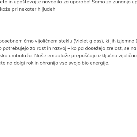
eto in upoštevajte navodila za uporabo! Samo za zunanjo up
ože pri nekaterih ljudeh.
posebnem črno vijoličnem steklu (Violet glass), ki jih izjemn
potrebujejo za rast in razvoj – ko pa dosežejo zrelost, se na
a embalaža. Naše embalaže prepuščajo izključno vijolično sve
te na dolgi rok in ohranijo vso svojo bio energijo.