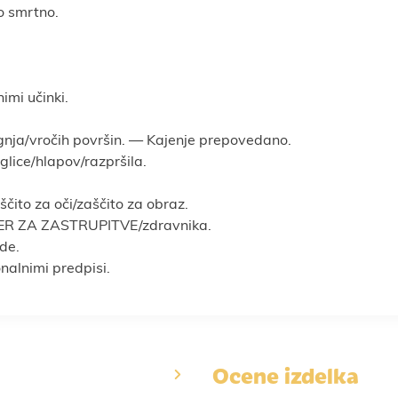
ko smrtno.
imi učinki.
gnja/vročih površin. — Kajenje prepovedano.
lice/hlapov/razpršila.
čito za oči/zaščito za obraz.
TER ZA ZASTRUPITVE/zdravnika.
de.
nalnimi predpisi.
Ocene izdelka