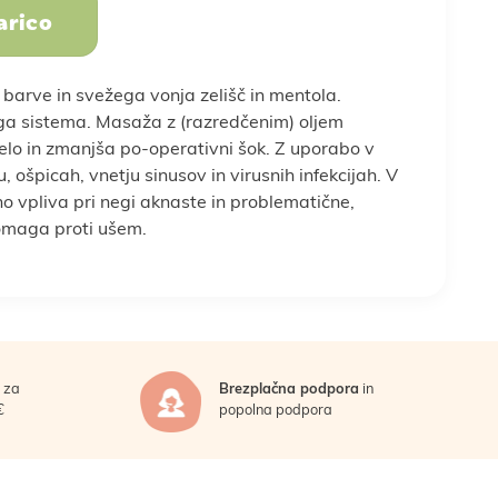
arico
Sadje, oreščki in
semena
 barve in svežega vonja zelišč in mentola.
dojenček
in stres
Športna prehrana
Nega telesa
kega sistema. Masaža z (razredčenim) oljem
telo in zmanjša po-operativni šok. Z uporabo v
 ošpicah, vnetju sinusov in virusnih infekcijah. V
no vpliva pri negi aknaste in problematične,
oslovna darila
pomaga proti ušem.
a
Vse za peko
Vse za smuti
za
Brezplačna podpora
in
€
popolna podpora