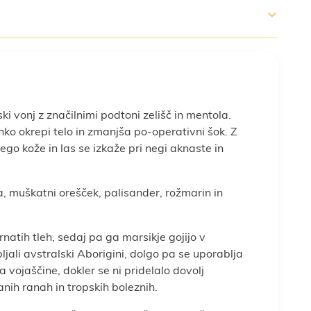
ki vonj z značilnimi podtoni zelišč in mentola.
ko okrepi telo in zmanjša po-operativni šok. Z
ego kože in las se izkaže pri negi aknaste in
a, muškatni orešček, palisander, rožmarin in
natih tleh, sedaj pa ga marsikje gojijo v
ljali avstralski Aborigini, dolgo pa se uporablja
 vojaščine, dokler se ni pridelalo dovolj
anih ranah in tropskih boleznih.