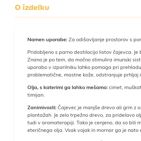
O izdelku
Namen uporabe:
Za odišavljanje prostorov s pom
Pridobljeno s parno destilacijo listov čajevca. J
Znano je po tem, da močno stimulira imunski sis
uporabo v izparilniku lahko pomaga pri prehladu, o
problematične, mastne kože, odstranjuje prhljaj
Olja, s katerimi ga lahko mešamo:
cimet, muškatn
timijan.
Zanimivosti:
Čajevec je manjše drevo ali grm z oz
plantažah. Je zelo trpežno drevo, za pridelavo olj
tudi v aromaterapiji. Tako je cenjeno, da so bili
eteričnega olja. Vsak vojak in mornar ga je nato d