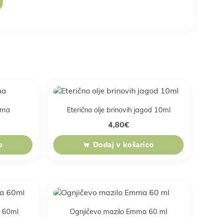
mma
Eterično olje brinovih jagod 10ml
4,80
€
o
Dodaj v košarico
a 60ml
Ognjičevo mazilo Emma 60 ml