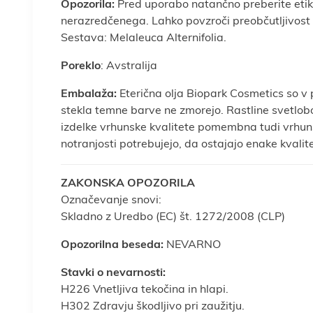
Opozorila:
Pred uporabo natančno preberite etik
nerazredčenega. Lahko povzroči preobčutljivost k
Sestava: Melaleuca Alternifolia.
Poreklo
: Avstralija
Embalaža:
Eterična olja Biopark Cosmetics so v 
stekla temne barve ne zmorejo. Rastline svetlobo 
izdelke vrhunske kvalitete pomembna tudi vrhunsk
notranjosti potrebujejo, da ostajajo enake kvalite
ZAKONSKA OPOZORILA
Označevanje snovi:
Skladno z Uredbo (EC) št. 1272/2008 (CLP)
Opozorilna beseda:
NEVARNO
Stavki o nevarnosti:
H226 Vnetljiva tekočina in hlapi.
H302 Zdravju škodljivo pri zaužitju.