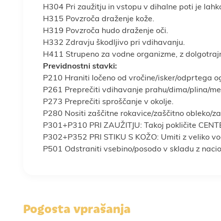
H304 Pri zaužitju in vstopu v dihalne poti je lah
H315 Povzroča draženje kože.
H319 Povzroča hudo draženje oči.
H332 Zdravju škodljivo pri vdihavanju.
H411 Strupeno za vodne organizme, z dolgotrajn
Previdnostni stavki:
P210 Hraniti ločeno od vročine/isker/odprtega o
P261 Preprečiti vdihavanje prahu/dima/plina/meg
P273 Preprečiti sproščanje v okolje.
P280 Nositi zaščitne rokavice/zaščitno obleko/zaš
P301+P310 PRI ZAUŽITJU: Takoj pokličite CEN
P302+P352 PRI STIKU S KOŽO: Umiti z veliko vo
P501 Odstraniti vsebino/posodo v skladu z nacio
Pogosta vprašanja