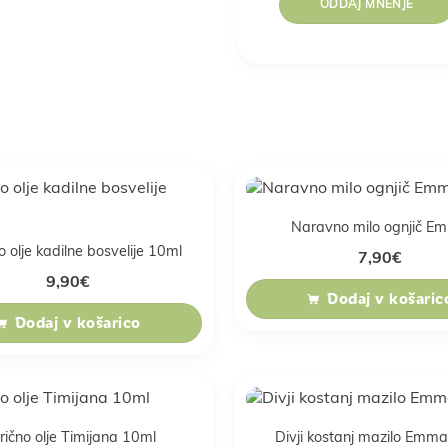
Naravno milo ognjič E
o olje kadilne bosvelije 10ml
7,90
€
9,90
€
Dodaj v košaric
Dodaj v košarico
rično olje Timijana 10ml
Divji kostanj mazilo Emm