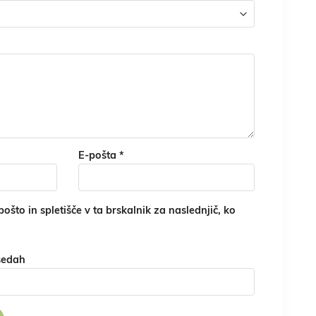
E-pošta
*
ošto in spletišče v ta brskalnik za naslednjič, ko
sedah