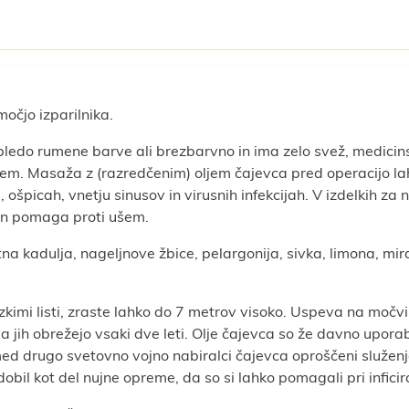
očjo izparilnika.
e bledo rumene barve ali brezbarvno in ima zelo svež, medicins
tem. Masaža z (razredčenim) oljem čajevca pred operacijo lah
špicah, vnetju sinusov in virusnih infekcijah. V izdelkih za n
 in pomaga proti ušem.
a kadulja, nageljnove žbice, pelargonija, sivka, limona, mir
kimi listi, zraste lahko do 7 metrov visoko. Uspeva na močvir
a jih obrežejo vsaki dve leti. Olje čajevca so že davno uporab
 med drugo svetovno vojno nabiralci čajevca oproščeni služenja
obil kot del nujne opreme, da so si lahko pomagali pri inficir