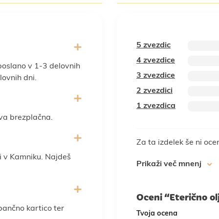
5 zvezdic
4 zvezdice
poslano v 1-3 delovnih
3 zvezdice
ovnih dni.
2 zvezdici
1 zvezdica
va brezplačna.
Za ta izdelek še ni oce
i v Kamniku. Najdeš
Prikaži več mnenj
Oceni “Eterično o
 bančno kartico ter
Tvoja ocena