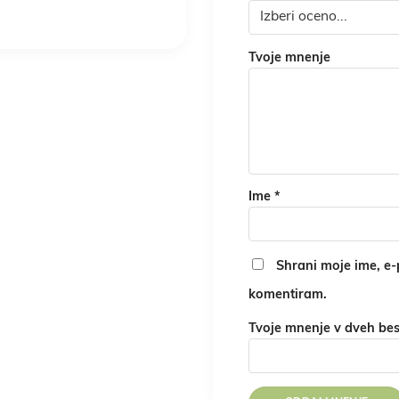
Tvoje mnenje
Ime
*
Shrani moje ime, e-p
komentiram.
Tvoje mnenje v dveh be