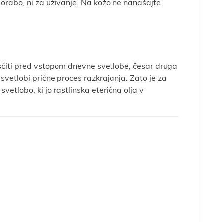
orabo, ni za uživanje. Na kožo ne nanašajte
o ščiti pred vstopom dnevne svetlobe, česar druga
 svetlobi prične proces razkrajanja. Zato je za
tlobo, ki jo rastlinska eterična olja v