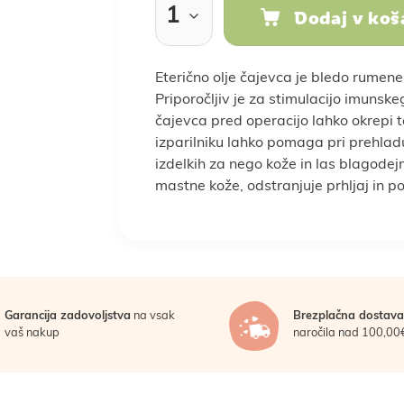
Dodaj v koš
Rastlinski nadomestki
Sladkarije
Eterično olje čajevca je bledo rumene
klepi
ba doma
Prebava
Nega las
Vse za kuho in peko
Nosečnost
Nega obraza
Kosti in sklepi
Nosečnost in 
Spanje 
Priporočljiv je za stimulacijo imuns
čajevca pred operacijo lahko okrepi 
Za moške
Za otroke
Žitarice
izparilniku lahko pomaga pri prehladu,
izdelkih za nego kože in las blagodej
Darila za moške
Darila za otroke
Poroka
P
mastne kože, odstranjuje prhljaj in 
oška hrana
LCHF in low carb
Veganska prehran
Garancija zadovoljstva
na vsak
Brezplačna dostava
vaš nakup
naročila nad 100,00