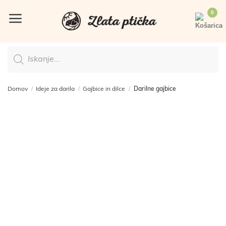
Skoči
na
vsebino
Products
search
Domov
/
Ideje za darila
/
Gajbice in dilce
/
Darilne gajbice