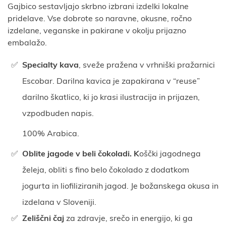
Gajbico sestavljajo skrbno izbrani izdelki lokalne
pridelave. Vse dobrote so naravne, okusne, ročno
izdelane, veganske in pakirane v okolju prijazno
embalažo.
Specialty kava
, sveže pražena v vrhniški pražarnici
Escobar. Darilna kavica je zapakirana v “reuse”
darilno škatlico, ki jo krasi ilustracija in prijazen,
vzpodbuden napis.
100% Arabica.
Oblite jagode v beli čokoladi. K
oščki jagodnega
želeja, obliti s fino belo čokolado z dodatkom
jogurta in liofiliziranih jagod. Je božanskega okusa in
izdelana v Sloveniji.
Zeliščni čaj
za zdravje, srečo in energijo, ki ga