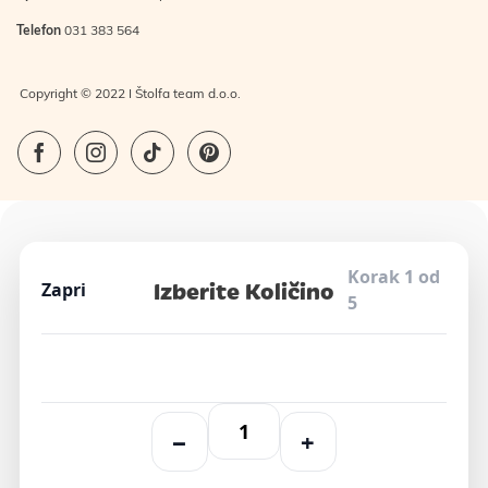
Telefon
031 383 564
Copyright © 2022 I Štolfa team d.o.o.
Korak 1 od
Izberite Količino
Zapri
5
−
+