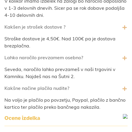
V kolikor imamo izdelek na zalogi bo naročilo odposlano
v 1-3 delovnih dnevih. Sicer pa se rok dobave podaljša
4-10 delovnih dni.
Kakšen je strošek dostave ?
Stroške dostave je 4,50€. Nad 100€ pa je dostava
brezplačna.
Lahko naročilo prevzamem osebno?
Seveda, naročilo lahko prevzameš v naši trgovini v
Kamniku. Najdeš nas na Šutni 2.
Kakšne načine plačila nudite?
Na voljo je plačilo po povzetju, Paypal, plačilo z bančno
kartico ter plačilo preko bančnega nakazila.
Ocene izdelka