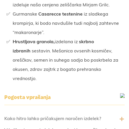
izdeluje naša cenjena zeliščarka Mirjam Grilc.
Gurmanske
Casarecce testenine
iz sladkega
krompirja, ki bodo navdušile tudi najbolj zahtevne
“makaronarje”.
Hrustljava granola,
izdelana iz
skrbno
izbranih
sestavin. Mešanica ovsenih kosmičev,
oreščkov, semen in suhega sadja bo poskrbela za
okusen, zdrav zajtrk z bogato prehransko
vrednostjo.
Pogosta vprašanja
Kako hitro lahko pričakujem naročen izdelek?