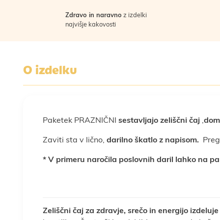
Zdravo in naravno
z izdelki
najvišje kakovosti
O izdelku
Paketek PRAZNIČNI
sestavljajo zeliščni čaj
,
doma
Zaviti sta v lično,
darilno škatlo z napisom.
Pregl
* V primeru naročila poslovnih daril lahko na p
Zeliščni čaj za zdravje, srečo in energijo izdeluje