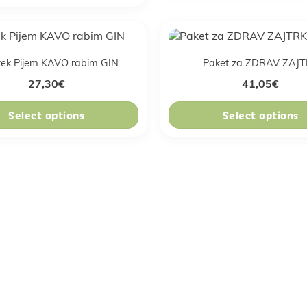
tek Pijem KAVO rabim GIN
Paket za ZDRAV ZAJ
27,30
€
41,05
€
Select options
Select options
osti in pridobi ekskluzivne po
pte in nasvete za zdravo življ