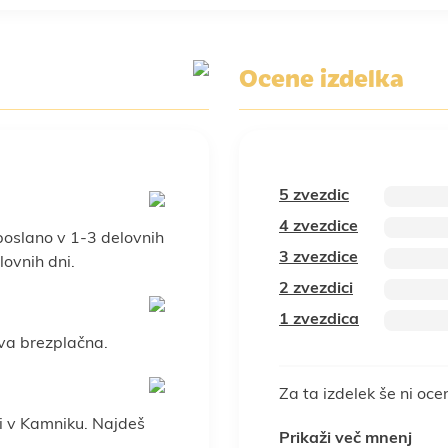
Ocene izdelka
5 zvezdic
4 zvezdice
poslano v 1-3 delovnih
3 zvezdice
ovnih dni.
2 zvezdici
1 zvezdica
va brezplačna.
Za ta izdelek še ni oce
i v Kamniku. Najdeš
Prikaži več mnenj