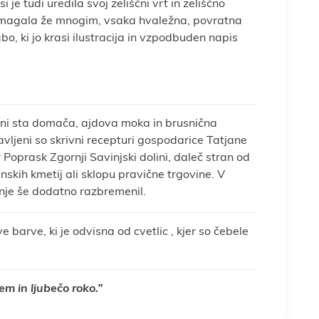
 je tudi uredila svoj zeliščni vrt in zeliščno
je pomagala že mnogim, vsaka hvaležna, povratna
o, ki jo krasi ilustracija in vzpodbuden napis
avini sta domača, ajdova moka in brusnična
vljeni so skrivni recepturi gospodarice Tatjane
 Poprask Zgornji Savinjski dolini, daleč stran od
nskih kmetij ali sklopu pravične trgovine. V
kanje še dodatno razbremenil.
 barve, ki je odvisna od cvetlic , kjer so čebele
m in ljubečo roko.”