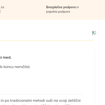
za
Brezplačna podpora
in
€
popolna podpora
ki med.
ob koncu naročila)
 in po tradicionalni metodi suši na svoji zeliščni