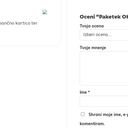
Oceni “Paketek O
 bančno kartico ter
Tvoja ocena
Tvoje mnenje
Ime
*
Shrani moje ime, e-p
komentiram.