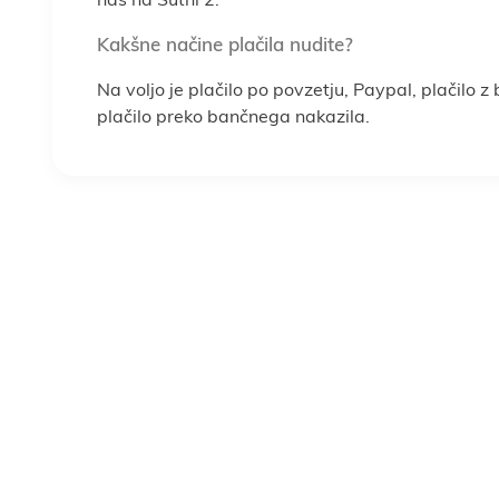
nas na Šutni 2.
Kakšne načine plačila nudite?
Na voljo je plačilo po povzetju, Paypal, plačilo z
plačilo preko bančnega nakazila.