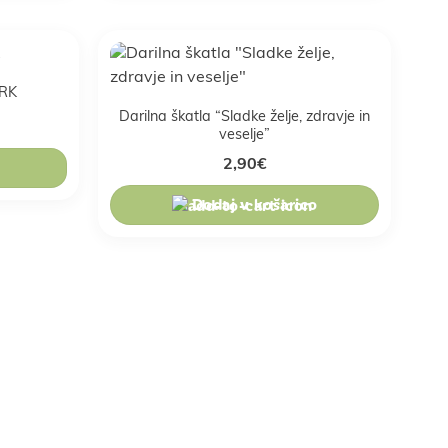
TRK
Darilna škatla “Sladke želje, zdravje in
veselje”
2,90
€
Dodaj v košarico
puste za člane, slastne
enje.