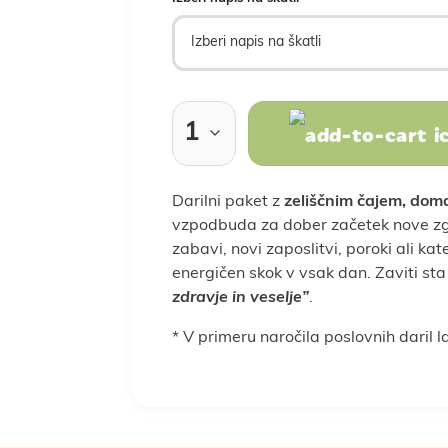
Rastlinski nadomestki
Sladkarije
klepi
ba doma
Prebava
Nega las
Vse za kuho in peko
Nosečnost
Nega obraza
Kosti in sklepi
Nosečnost in 
Spanje 
Za moške
Za otroke
Žitarice
Darila za moške
Darila za otroke
Poroka
P
Darilni paket z
zeliščnim čajem,
doma
vzpodbuda za dober začetek nove zgod
zabavi, novi zaposlitvi, poroki ali kate
energičen skok v vsak dan. Zaviti sta
oška hrana
LCHF in low carb
Veganska prehran
zdravje in veselje”
.
* V primeru naročila poslovnih daril