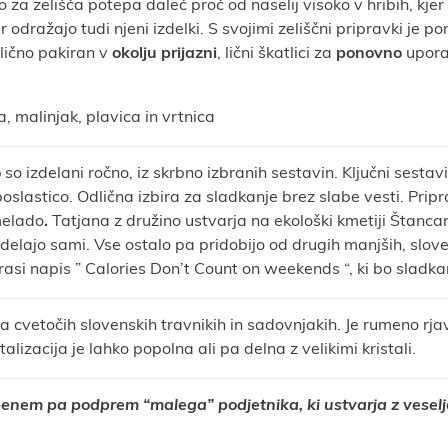
 za zelišča potepa daleč proč od naselij visoko v hribih, kjer si
kar odražajo tudi njeni izdelki. S svojimi zeliščni pripravki 
 lično pakiran v
okolju prijazni
, lični škatlici za
ponovno
uporab
, malinjak, plavica in vrtnica
o
so izdelani ročno, iz skrbno izbranih sestavin. Ključni sest
astico. Odlična izbira za sladkanje brez slabe vesti. Pripra
melado
.
Tatjana z družino ustvarja na ekološki kmetiji Štancar
idelajo sami. Vse ostalo pa pridobijo od drugih manjših, slove
 krasi napis ” Calories Don’t Count on weekends “, ki bo slad
 cvetočih slovenskih travnikih in sadovnjakih. Je rumeno rjave
talizacija je lahko popolna ali pa delna z velikimi kristali.
benem pa podprem “malega” podjetnika, ki ustvarja z veselje