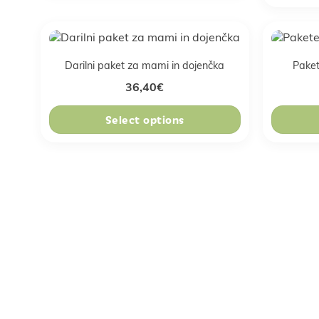
Darilni paket za mami in dojenčka
Pake
36,40
€
Select options
Pridruži se naši skupn
rece