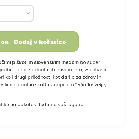
Sadje, oreščki in
semena
dojenček
in stres
Športna prehrana
Nega telesa
Dodaj v košarico
oslovna darila
čimi piškoti
in
slovenskim medom
bo super
be. Ideja za darilo ob novem letu, vselitveni
ri koli drugi priložnosti kot darilo za zdrav in
 v lično, darilno škatlo z napisom
“Sladke želje,
a
Vse za peko
Vse za smuti
 lahko na paketek dodamo vaš logotip.