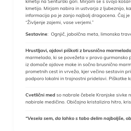
kmetiji na Šenturški gori. Mirjam se s svojo košaro
kmetijo. Mirjam nabira in ustvarja z ljubeznijo, 
informacija pa je zanjo najbolj dragocena. Čaj je
“Življenje zajemi, vase verjemi.”
Sestavine
: Ognjič, jabolčna meta, limonska trava
Hrustljavi, ajdovi piškoti z brusnično marmelad
marmelada, ki se povežeta v pravo gurmansko posl
iz domače ajdove moke in sočno brusnično mar
prometnih cest in vrveža, kjer večino sestavin pr
podporo lokalni in trajnostni pridelavi. Piškotke
Cvetlični med
so nabrale čebele Kranjske sivke na
nabirale medičino. Običajno kristalizira hitro, kris
“Vesela sem, da lahko s tabo delim najboljše, o