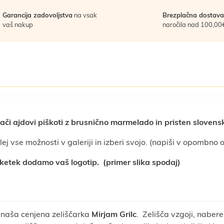
Garancija zadovoljstva
na vsak
Brezplačna dostava
vaš nakup
naročila nad 100,00
či ajdovi piškoti z brusnično marmelado in pristen slovens
ej vse možnosti v galeriji in izberi svojo. (napiši v opombno 
aketek dodamo vaš logotip. (primer slika spodaj)
naša cenjena zeliščarka
Mirjam Grilc
. Zelišča vzgoji, nabere