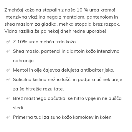
Zmehčaj kožo na stopalih z našo 10 % urea kremo!
Intenzivna vlažilna nega z mentolom, pantenolom in
shea maslom za gladka, mehka stopala brez razpok.
Vidna razlika že po nekaj dneh redne uporabe!
Z 10% ureo mehča trdo kožo.
Shea maslo, pantenol in alantoin kožo intenzivno
nahranijo.
Mentol in olje čajevca delujeta antibakterijsko.
Salicilna kislina nežno lušči in podpira učinek ureje
za še hitrejše rezultate.
Brez mastnega občutka, se hitro vpije in ne pušča
sledi
Primerna tudi za suho kožo komolcev in kolen