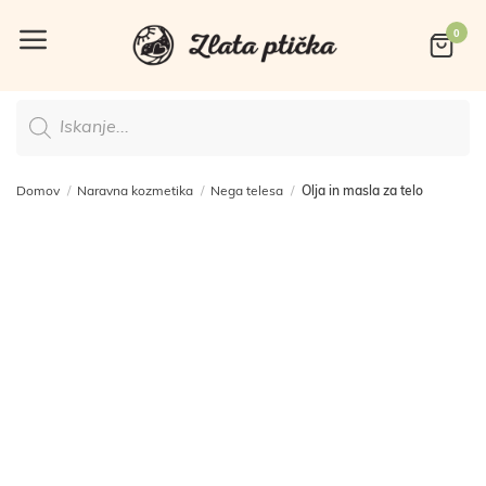
Skoči
na
vsebino
Products
search
Domov
/
Naravna kozmetika
/
Nega telesa
/
Olja in masla za telo