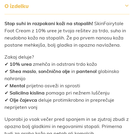
O izdelku
Stop suhi in razpokani koži na stopalih!
SkinFairytale
Foot Cream z 10% uree je tvoja rešitev za trdo, suho in
neudobno kožo na stopalih. Že po prvem nanosu koža
postane mehkejša, bolj gladka in opazno navlažena.
Zakaj deluje?
✔
10%
urea
zmehča in odstrani trdo kožo
✔
Shea maslo
,
sončnično olje
in
pantenol
globinsko
nahranijo
✔
Mentol
prijetno osveži in sprosti
✔
Salicilna kislina
pomaga pri nežnem luščenju
✔
Olje čajevca
deluje protimikrobno in preprečuje
neprijeten vonj
Uporabi jo vsak večer pred spanjem in se zjutraj zbudi z
opazno bolj gladkimi in negovanimi stopali. Primerna