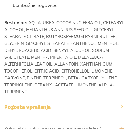
bombažne nogavice.
Sestavine:
AQUA, UREA, COCOS NUCIFERA OIL, CETEARYL
ALCOHOL, HELIANTHUS ANNUUS SEED OIL, GLYCERYL
STEARATE CITRATE, BUTYROSPERMUM PARKII BUTTER,
GLYCERIN, GLYCERYL STEARATE, PANTHENOL, MENTHOL,
DEHYDROACETIC ACID, BENZYL ALCOHOL, SODIUM
SALICYLATE, MENTHA PIPERITA OIL, MELALEUCA
ALTERNIFOLIA LEAF OIL, ALLANTOIN, XANTHAN GUM
TOCOPHEROL, CITRIC ACID, CITRONELLOL, LIMONENE,
CARVONE, PINENE, TERPINEOL, BETA- CARYOPHYLLENE,
TERPINOLENE, GERANYL ACETATE, LIMONENE, ALPHA-
TERPINENE
Pogosta vprašanja
Kako hitro lahko pričakujem naročen izdelek?