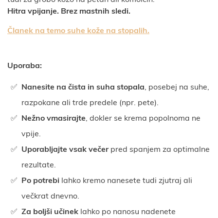
tudi za grobo kožo na petah ali komolcih.
Hitra vpijanje. Brez mastnih sledi.
Članek na temo suhe kože na stopalih.
Uporaba:
Nanesite na čista in suha stopala
, posebej na suhe,
razpokane ali trde predele (npr. pete).
Nežno vmasirajte
, dokler se krema popolnoma ne
vpije.
Uporabljajte vsak večer
pred spanjem za optimalne
rezultate.
Po potrebi
lahko kremo nanesete tudi zjutraj ali
večkrat dnevno.
Za boljši učinek
lahko po nanosu nadenete