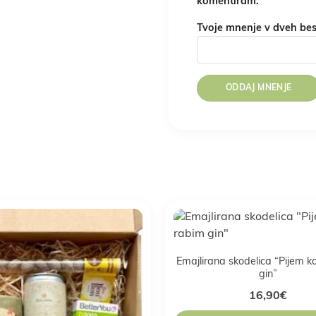
komentiram.
Tvoje mnenje v dveh be
Emajlirana skodelica “Pijem 
gin”
16,90
€