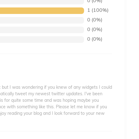
0 (0%)
1 (100%)
0 (0%)
0 (0%)
0 (0%)
ic but I was wondering if you knew of any widgets I could
atically tweet my newest twitter updates. I've been
 this for quite some time and was hoping maybe you
e with something like this. Please let me know if you
enjoy reading your blog and I look forward to your new