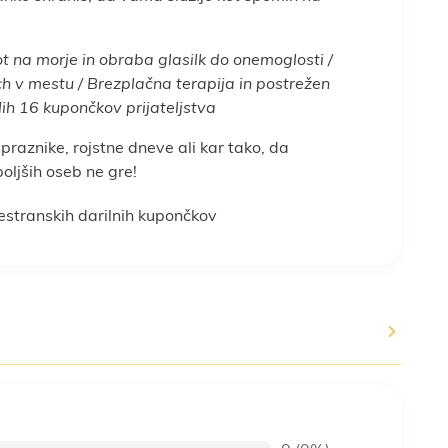
t na morje in obraba glasilk do onemoglosti /
ch v mestu / Brezplačna terapija in postrežen
alih 16 kupončkov prijateljstva
raznike, rojstne dneve ali kar tako, da
oljših oseb ne gre!
estranskih darilnih kupončkov