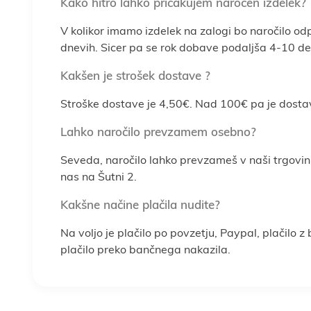
Kako hitro lahko pričakujem naročen izdelek?
V kolikor imamo izdelek na zalogi bo naročilo od
dnevih. Sicer pa se rok dobave podaljša 4-10 del
Kakšen je strošek dostave ?
Stroške dostave je 4,50€. Nad 100€ pa je dosta
Lahko naročilo prevzamem osebno?
Seveda, naročilo lahko prevzameš v naši trgovin
nas na Šutni 2.
Kakšne načine plačila nudite?
Na voljo je plačilo po povzetju, Paypal, plačilo z
plačilo preko bančnega nakazila.