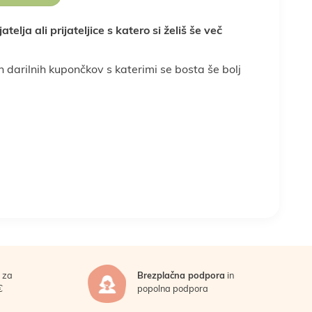
Sadje, oreščki in
elja ali prijateljice s katero si želiš še več
semena
dojenček
in stres
Športna prehrana
Nega telesa
 darilnih kupončkov s katerimi se bosta še bolj
oslovna darila
a
Vse za peko
Vse za smuti
za
Brezplačna podpora
in
€
popolna podpora