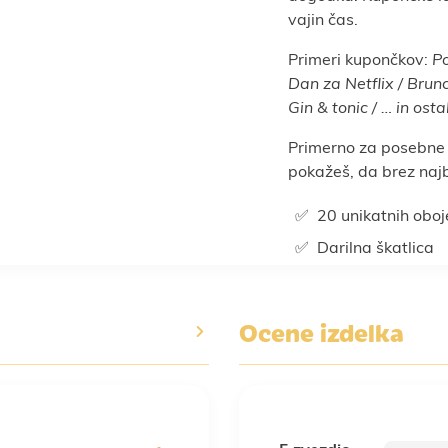
vajin čas.
Primeri kupončkov:
Po
Dan za Netflix / Brun
Gin & tonic / … in ost
Primerno za posebne p
pokažeš, da brez najb
20 unikatnih oboj
Darilna škatlica
Ocene izdelka