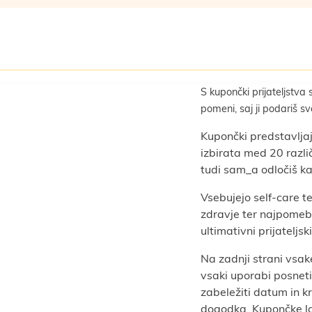
S kupončki prijateljstva 
pomeni, saj ji podariš sv
Kupončki predstavljajo
izbirata med 20 razli
tudi sam_a odločiš ka
Vsebujejo self-care t
zdravje ter najpomeb
ultimativni prijateljski
Na zadnji strani vsa
vsaki uporabi posneti
zabeležiti datum in kr
dogodka. Kupončke la