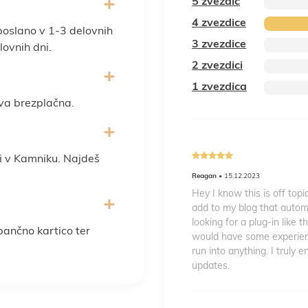
5 zvezdic
4 zvezdice
poslano v 1-3 delovnih
3 zvezdice
ovnih dni.
2 zvezdici
1 zvezdica
va brezplačna.
i v Kamniku. Najdeš
4
out of 5
Reagan
• 15.12.2023
Hey I know this is off top
add to my blog that autom
looking for a plug-in like
 bančno kartico ter
would have some experienc
run into anything. I truly 
updates.