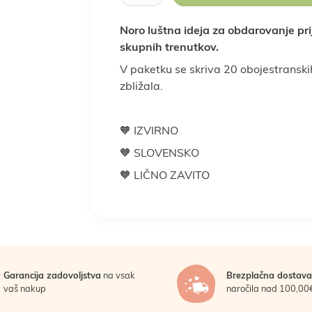
Noro luštna ideja za obdarovanje prijat
Rastlinski nadomestki
Sladkarije
skupnih trenutkov.
klepi
ba doma
Prebava
Nega las
Vse za kuho in peko
Nosečnost
Nega obraza
Kosti in sklepi
Nosečnost in 
Spanje 
V paketku se skriva 20 obojestranskih
zbližala.
Za moške
Za otroke
Žitarice
🧡 IZVIRNO
Darila za moške
Darila za otroke
Poroka
P
🧡 SLOVENSKO
🧡 LIČNO ZAVITO
oška hrana
LCHF in low carb
Veganska prehran
Garancija zadovoljstva
na vsak
Brezplačna dostava
vaš nakup
naročila nad 100,00