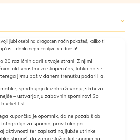
svoji ljubi osebi na dragocen način pokažeš, koliko ti
oj čas – darilo neprecenljive vrednosti!
 20 različnih daril s tvoje strani. Z njimi
čnimi aktivnostmi za skupen čas, lahko pa se
terega ji/mu boš v danem trenutku podaril_a.
ematike, spodbujajo k izobraževanju, skrbi za
nejše – ustvarjanju zabavnih spominov! So
 bucket list.
kega kupončka je opomnik, da ne pozabiš ob
 fotografijo za spomin, prav tako pa
aj aktivnosti ter zapisati najljubše utrinke
hko shraniš, da vama služijo kot spomin na