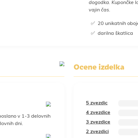
dogodka. Kupončke la
vajin čas.
20 unikatnih oboj
darilna škatlica
Ocene izdelka
5 zvezdic
4 zvezdice
poslano v 1-3 delovnih
3 zvezdice
ovnih dni.
2 zvezdici