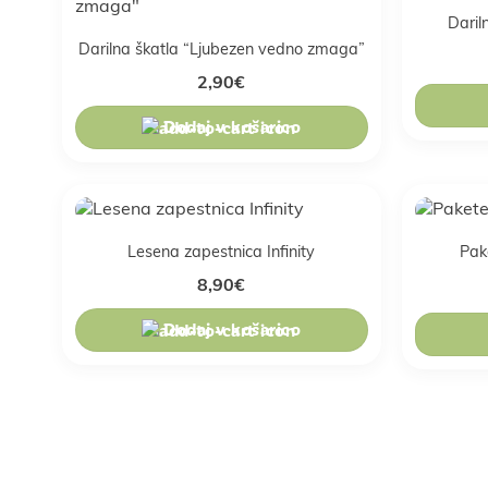
Dari
Darilna škatla “Ljubezen vedno zmaga”
2,90
€
Dodaj v košarico
Lesena zapestnica Infinity
Pak
8,90
€
Dodaj v košarico