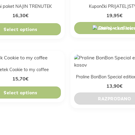
lni paket NAJIN TRENUTEK
Kupončki PRIJATELJS
16,30
€
19,95
€
Dodaj v košaric
Select options
etek Cookie to my coffee
Praline BonBon Special editio
15,70
€
13,90
€
Select options
RAZPRODANO