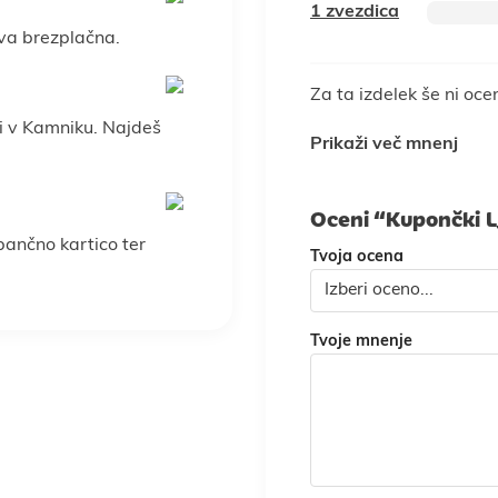
1 zvezdica
va brezplačna.
Za ta izdelek še ni oce
i v Kamniku. Najdeš
Prikaži več mnenj
Oceni “Kupončki 
 bančno kartico ter
Tvoja ocena
Tvoje mnenje