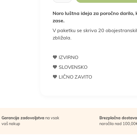
Noro luštna ideja za poročno darilo,
Rastlinski nadomestki
Sladkarije
zase.
klepi
ba doma
Prebava
Nega las
Vse za kuho in peko
Nosečnost
Nega obraza
Kosti in sklepi
Nosečnost in 
Spanje 
V paketku se skriva 20 obojestranskih
zbližala.
Za moške
Za otroke
Žitarice
🧡 IZVIRNO
Darila za moške
Darila za otroke
Poroka
P
🧡 SLOVENSKO
🧡 LIČNO ZAVITO
oška hrana
LCHF in low carb
Veganska prehran
Garancija zadovoljstva
na vsak
Brezplačna dostava
vaš nakup
naročila nad 100,00