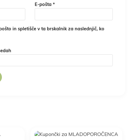
E-pošta
*
ošto in spletišče v ta brskalnik za naslednjič, ko
sedah