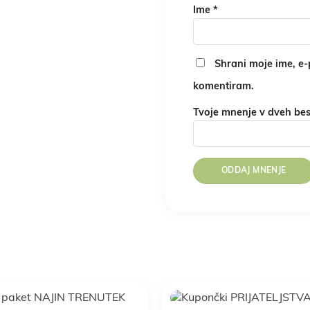
Ime
*
Shrani moje ime, e-p
komentiram.
Tvoje mnenje v dveh be