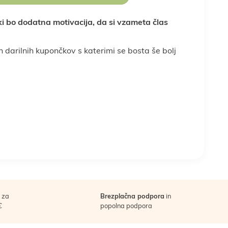
Sadje, oreščki in
 ki bo dodatna motivacija, da si vzameta člas
semena
dojenček
in stres
Športna prehrana
Nega telesa
 darilnih kupončkov s katerimi se bosta še bolj
oslovna darila
a
Vse za peko
Vse za smuti
za
Brezplačna podpora
in
€
popolna podpora