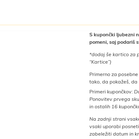
S kupončki ljubezni 
pomeni, saj podariš s
*dodaj še kartico za p
“Kartice”)
Primerno za posebne p
tako, da pokažeš, da
Primeri kupončkov:
Da
Ponovitev prvega skup
in ostalih 16 kupončk
Na zadnji strani vsa
vsaki uporabi posneti
zabeležiti datum in kr