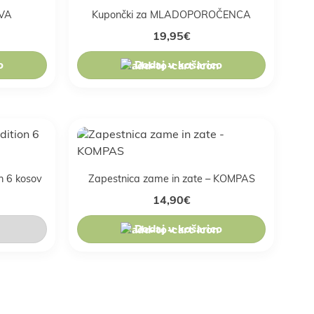
TVA
Kupončki za MLADOPOROČENCA
19,95
€
o
Dodaj v košarico
n 6 kosov
Zapestnica zame in zate – KOMPAS
14,90
€
Dodaj v košarico