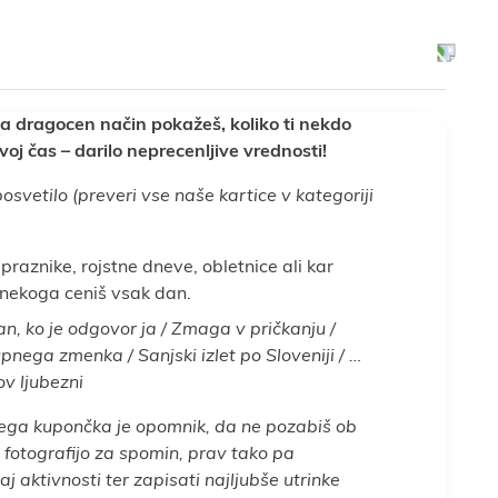
na dragocen način pokažeš, koliko ti nekdo
voj čas – darilo neprecenljive vrednosti!
osvetilo (preveri vse naše kartice v kategoriji
raznike, rojstne dneve, obletnice ali kar
 nekoga ceniš vsak dan.
n, ko je odgovor ja / Zmaga v pričkanju /
nega zmenka / Sanjski izlet po Sloveniji /
…
ov ljubezni
kega kupončka je opomnik, da ne pozabiš ob
 fotografijo za spomin, prav tako pa
aj aktivnosti ter zapisati najljubše utrinke