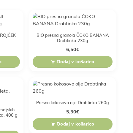
 TROJČEK
BIO presna granola ČOKO BANANA
Drobtinka 230g
6,50
€
o
Dodaj v košarico
Presno kokosovo olje Drobtinka 260g
meljskih
5,30
€
ka, 400 g
Dodaj v košarico