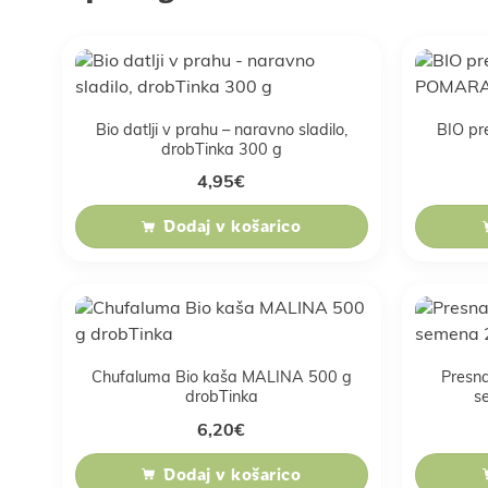
Bio datlji v prahu – naravno sladilo,
BIO p
drobTinka 300 g
4,95
€
Dodaj v košarico
Chufaluma Bio kaša MALINA 500 g
Presna
drobTinka
s
6,20
€
Dodaj v košarico