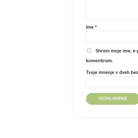
Ime
*
Shrani moje ime, e-p
komentiram.
Tvoje mnenje v dveh be