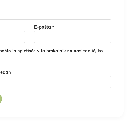
E-pošta
*
ošto in spletišče v ta brskalnik za naslednjič, ko
sedah