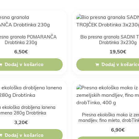
resna granola POMARANČA
Bio presna granola SADNI
Drobtinka 230g
Drobtinka 3x230g
6,50
€
19,50
€
Dodaj v košarico
Dodaj v košaric
 ekološka drobljena lanena
emena 280g Drobtinka
Presna ekološka moka iz ze
mandljev, fino mleta, drobTin
3,20
€
6,90
€
Dodaj v košarico