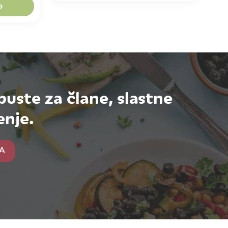
o
puste za člane, slastne
enje.