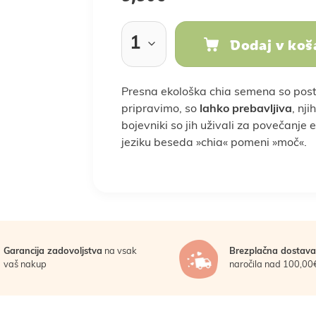
Rastlinski nadomestki
Sladkarije
Dodaj v koš
klepi
ba doma
Prebava
Nega las
Vse za kuho in peko
Nosečnost
Nega obraza
Kosti in sklepi
Nosečnost in 
Spanje 
Presna ekološka chia semena so postala
Za moške
Za otroke
pripravimo, so
lahko prebavljiva
, nj
Žitarice
bojevniki so jih uživali za povečanje 
Darila za moške
Darila za otroke
Poroka
P
jeziku beseda »chia« pomeni »moč«.
oška hrana
LCHF in low carb
Veganska prehran
Garancija zadovoljstva
na vsak
Brezplačna dostava
vaš nakup
naročila nad 100,00