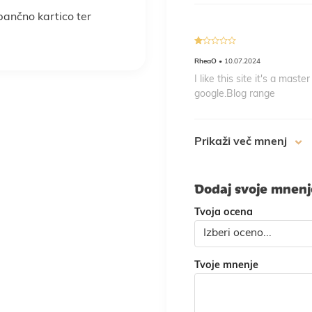
 bančno kartico ter
1
RheaO
• 10.07.2024
out
of
I like this site it's a mast
5
google.Blog range
Prikaži več mnenj
Dodaj svoje mnen
Tvoja ocena
Tvoje mnenje