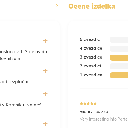
Ocene izdelka
5 zvezdic
4 zvezdice
poslano v 1-3 delovnih
3 zvezdice
ovnih dni.
2 zvezdici
1 zvezdica
va brezplačna.
i v Kamniku. Najdeš
3
out of
Muoi_R
• 13.07.2024
5
Very interesting info!Perf