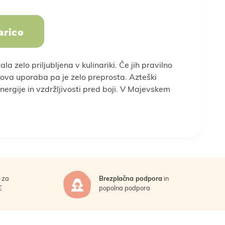
Sadje, oreščki in
arico
semena
dojenček
in stres
Športna prehrana
Nega telesa
 zelo priljubljena v kulinariki. Če jih pravilno
ihova uporaba pa je zelo preprosta. Azteški
energije in vzdržljivosti pred boji. V Majevskem
oslovna darila
a
Vse za peko
Vse za smuti
za
Brezplačna podpora
in
€
popolna podpora