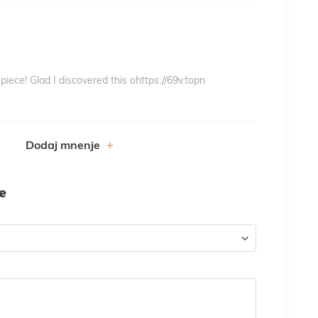
er piece! Glad I discovered this ohttps://69v.topn
Dodaj mnenje
je