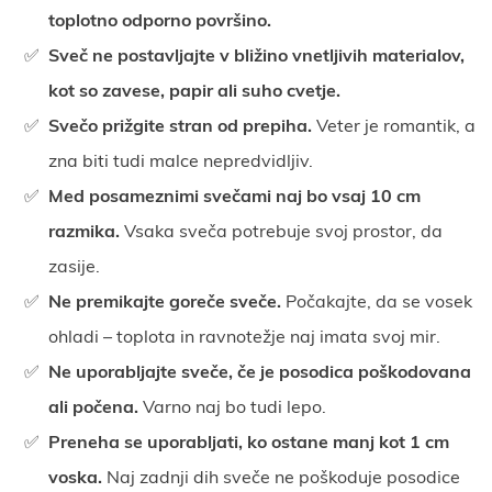
toplotno odporno površino.
Sveč ne postavljajte v bližino vnetljivih materialov,
kot so zavese, papir ali suho cvetje.
Svečo prižgite stran od prepiha.
Veter je romantik, a
zna biti tudi malce nepredvidljiv.
Med posameznimi svečami naj bo vsaj 10 cm
razmika.
Vsaka sveča potrebuje svoj prostor, da
zasije.
Ne premikajte goreče sveče.
Počakajte, da se vosek
ohladi – toplota in ravnotežje naj imata svoj mir.
Ne uporabljajte sveče, če je posodica poškodovana
ali počena.
Varno naj bo tudi lepo.
Preneha se uporabljati, ko ostane manj kot 1 cm
voska.
Naj zadnji dih sveče ne poškoduje posodice