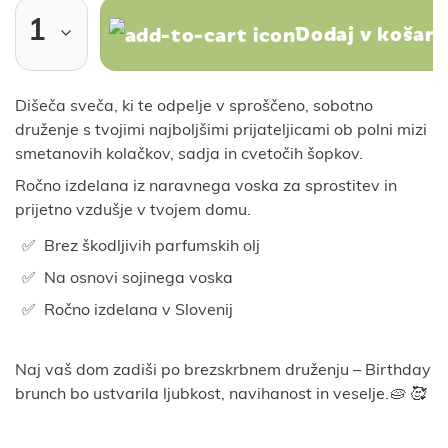
Dodaj v košari
Dišeča sveča, ki te odpelje v sproščeno, sobotno
druženje s tvojimi najboljšimi prijateljicami ob polni mizi
smetanovih kolačkov, sadja in cvetočih šopkov.
Ročno izdelana iz naravnega voska za sprostitev in
prijetno vzdušje v tvojem domu.
Brez škodljivih parfumskih olj
Na osnovi sojinega voska
Ročno izdelana v Slovenij
Naj vaš dom zadiši po brezskrbnem druženju – Birthday
brunch bo ustvarila ljubkost, navihanost in veselje.
🥧 🥰