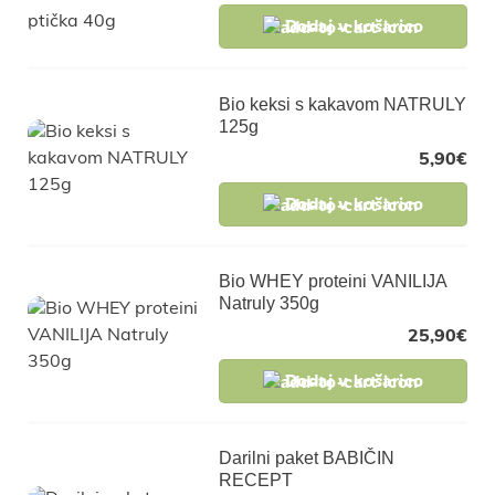
Dodaj v košarico
Bio keksi s kakavom NATRULY
125g
5,90
€
Dodaj v košarico
Bio WHEY proteini VANILIJA
Natruly 350g
25,90
€
Dodaj v košarico
Darilni paket BABIČIN
RECEPT