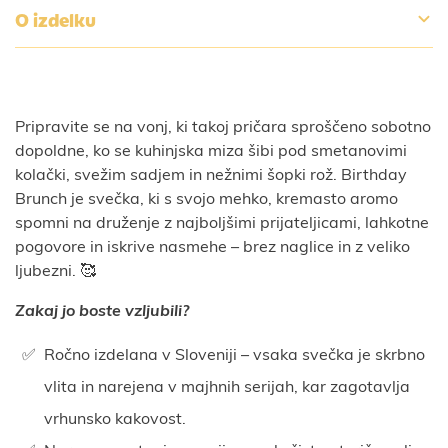
O izdelku
Pripravite se na vonj, ki takoj pričara sproščeno sobotno
dopoldne, ko se kuhinjska miza šibi pod smetanovimi
kolački, svežim sadjem in nežnimi šopki rož. Birthday
Brunch je svečka, ki s svojo mehko, kremasto aromo
spomni na druženje z najboljšimi prijateljicami, lahkotne
pogovore in iskrive nasmehe – brez naglice in z veliko
ljubezni. 🥰
Zakaj jo boste vzljubili?
Ročno izdelana v Sloveniji – vsaka svečka je skrbno
vlita in narejena v majhnih serijah, kar zagotavlja
vrhunsko kakovost.