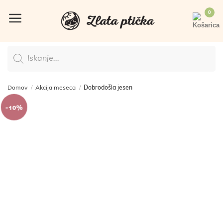
Skoči
na
vsebino
Products
search
Domov
/
Akcija meseca
/
Dobrodošla jesen
-10%