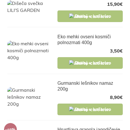
15,90
€
Dodaj v košarico
Eko mehki ovseni kosmiči
polnozrnati 400g
3,50
€
Dodaj v košarico
Gurmanski lešnikov namaz
200g
8,90
€
Dodaj v košarico
-10%
Hrustljava granola jagodičevje,