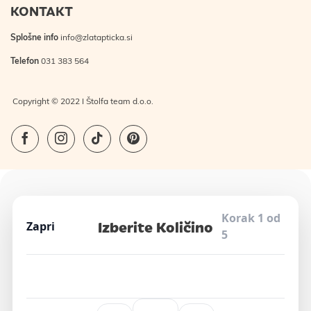
KONTAKT
Splošne info
info@zlatapticka.si
Telefon
031 383 564
Copyright © 2022 I Štolfa team d.o.o.
Korak 1 od
Izberite Količino
Zapri
5