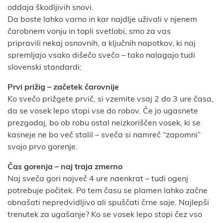
oddaja škodljivih snovi.
Da boste lahko varno in kar najdlje uživali v njenem
čarobnem vonju in topli svetlobi, smo za vas
pripravili nekaj osnovnih, a ključnih napotkov, ki naj
spremljajo vsako dišečo svečo – tako nalagajo tudi
slovenski standardi:
Prvi prižig – začetek čarovnije
Ko svečo prižgete prvič, si vzemite vsaj 2 do 3 ure časa,
da se vosek lepo stopi vse do robov. Če jo ugasnete
prezgodaj, bo ob robu ostal neizkoriščen vosek, ki se
kasneje ne bo več stalil – sveča si namreč “zapomni”
svojo prvo gorenje.
Čas gorenja – naj traja zmerno
Naj sveča gori največ 4 ure naenkrat – tudi ogenj
potrebuje počitek. Po tem času se plamen lahko začne
obnašati nepredvidljivo ali spuščati črne saje. Najlepši
trenutek za ugašanje? Ko se vosek lepo stopi čez vso