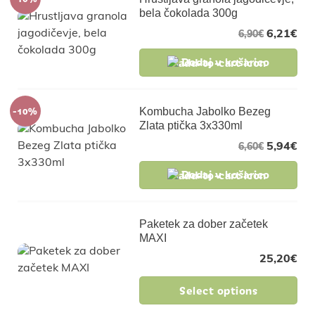
bela čokolada 300g
6,21
€
6,90
€
Dodaj v košarico
-10%
Kombucha Jabolko Bezeg
Zlata ptička 3x330ml
5,94
€
6,60
€
Dodaj v košarico
Paketek za dober začetek
MAXI
25,20
€
Select options