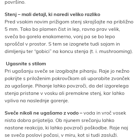
površino.
Stenj – mali detajl, ki naredi veliko razliko
Pred vsakim novim prižigom stenj skrajšajte na približno
5 mm. Tako bo plamen čist in lep, ravno prav velik,
sveča bo gorela enakomerno, vonj pa se bo lepo
sproščal v prostor. S tem se izognete tudi sajam in
dimljenju ter “gobici” na koncu stenja (t. i.
mushrooming
).
️
Ugasnite s stilom
Pri ugašanju sveče se izogibajte pihanju. Raje jo nežno
pokrijte s priloženim pokrovčkom ali uporabite zvonček
za ugašanje. Pihanje lahko povzroči, da del izgorelega
stenja pristane v vosku ali premakne stenj, kar lahko
vpliva na naslednje gorenje.
Sveče nikoli ne ugašamo z vodo –
voda in vroč vosek
nista dobra prijatelja. Ob njunem srečanju lahko
nastane reakcija, ki lahko povzroči poškodbe. Raje naj
se sveča poslovi počasi, v miru, kot si tudi zasluži.