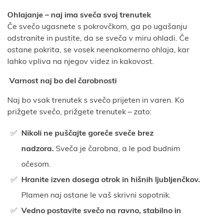
Ohlajanje – naj ima sveča svoj trenutek
Če svečo ugasnete s pokrovčkom, ga po ugašanju
odstranite in pustite, da se sveča v miru ohladi. Če
ostane pokrita, se vosek neenakomerno ohlaja, kar
lahko vpliva na njegov videz in kakovost.
Varnost naj bo del čarobnosti
Naj bo vsak trenutek s svečo prijeten in varen. Ko
prižgete svečo, prižgete trenutek – zato:
Nikoli ne puščajte goreče sveče brez
nadzora.
Sveča je čarobna, a le pod budnim
očesom.
Hranite izven dosega otrok in hišnih ljubljenčkov.
Plamen naj ostane le vaš skrivni sopotnik.
Vedno postavite svečo na ravno, stabilno in