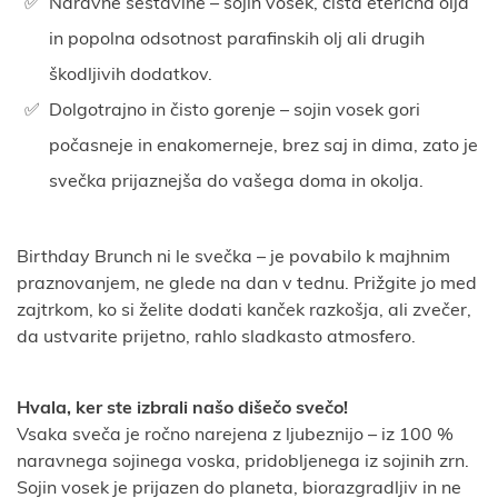
Naravne sestavine – sojin vosek, čista eterična olja
in popolna odsotnost parafinskih olj ali drugih
škodljivih dodatkov.
Dolgotrajno in čisto gorenje – sojin vosek gori
počasneje in enakomerneje, brez saj in dima, zato je
svečka prijaznejša do vašega doma in okolja.
Birthday Brunch ni le svečka – je povabilo k majhnim
praznovanjem, ne glede na dan v tednu. Prižgite jo med
zajtrkom, ko si želite dodati kanček razkošja, ali zvečer,
da ustvarite prijetno, rahlo sladkasto atmosfero.
Hvala, ker ste izbrali našo dišečo svečo!
Vsaka sveča je ročno narejena z ljubeznijo – iz 100 %
naravnega sojinega voska, pridobljenega iz sojinih zrn.
Sojin vosek je prijazen do planeta, biorazgradljiv in ne