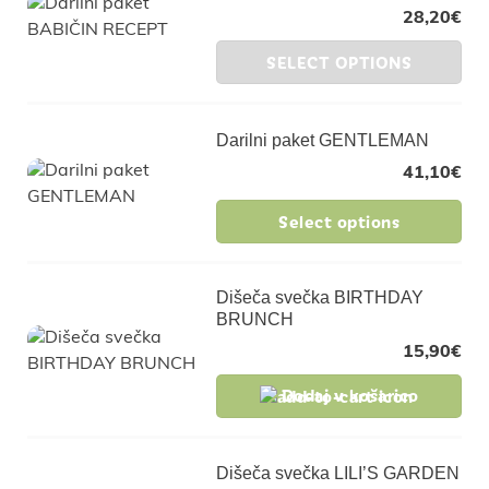
28,20
€
SELECT OPTIONS
Darilni paket GENTLEMAN
41,10
€
Select options
Dišeča svečka BIRTHDAY
BRUNCH
15,90
€
Dodaj v košarico
Dišeča svečka LILI’S GARDEN