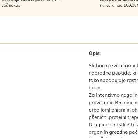
vaš nakup
naročila nad 100,00
Opis:
Skrbno razvita formu
napredne peptide, ki
tako spodbujajo rast t
dobo.
Za intenzivno nego in 
provitamin B5, niacinam
pred lomljenjem in oh
pšenični proteini trep
Dragoceni rastlinski i
argan in grozdne pečk