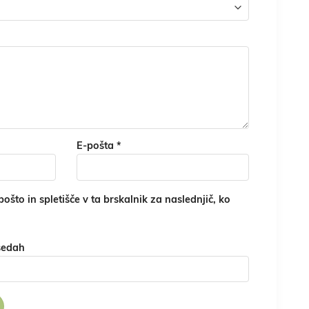
E-pošta
*
ošto in spletišče v ta brskalnik za naslednjič, ko
sedah