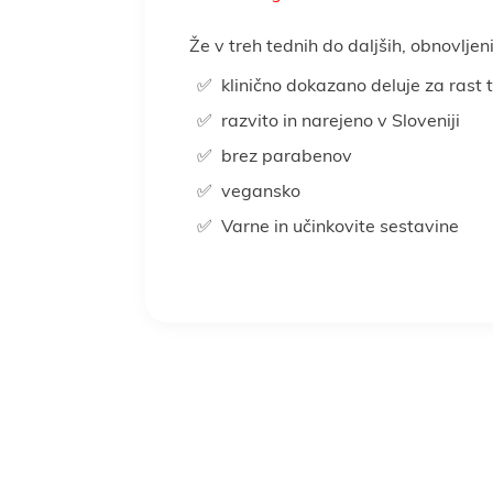
Že v treh tednih do daljših, obnovlje
Rastlinski nadomestki
Sladkarije
klinično dokazano deluje za rast t
klepi
ba doma
Prebava
Nega las
Vse za kuho in peko
Nosečnost
Nega obraza
Kosti in sklepi
Nosečnost in 
Spanje 
razvito in narejeno v Sloveniji
Za moške
Za otroke
brez parabenov
Žitarice
vegansko
Darila za moške
Darila za otroke
Poroka
P
Varne in učinkovite sestavine
oška hrana
LCHF in low carb
Veganska prehran