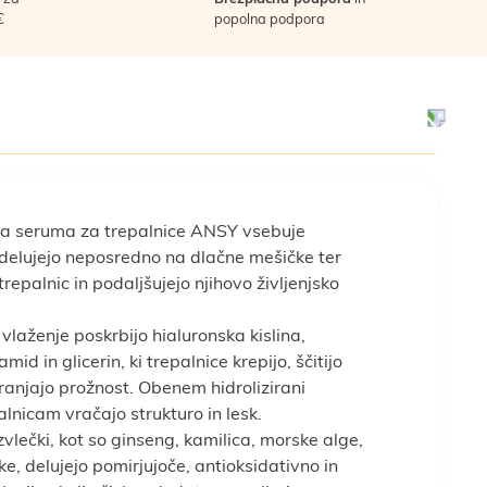
€
popolna podpora
la seruma za trepalnice ANSY vsebuje
 delujejo neposredno na dlačne mešičke ter
repalnic in podaljšujejo njihovo življenjsko
vlaženje poskrbijo hialuronska kislina,
id in glicerin, ki trepalnice krepijo, ščitijo
ranjajo prožnost. Obenem hidrolizirani
alnicam vračajo strukturo in lesk.
zvlečki, kot so ginseng, kamilica, morske alge,
e, delujejo pomirjujoče, antioksidativno in