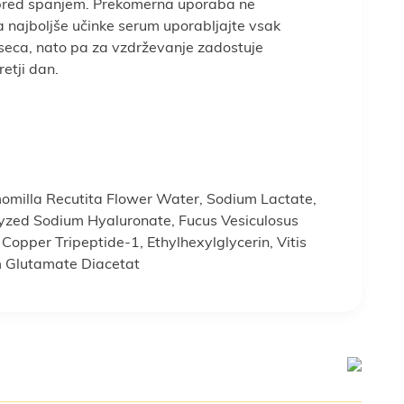
pred spanjem. Prekomerna uporaba ne
a najboljše učinke serum uporabljajte vsak
seca, nato pa za vzdrževanje zadostuje
retji dan.
omilla Recutita Flower Water, Sodium Lactate,
lyzed Sodium Hyaluronate, Fucus Vesiculosus
opper Tripeptide-1, Ethylhexylglycerin, Vitis
um Glutamate Diacetat