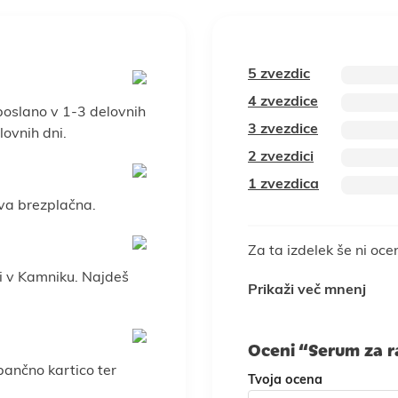
5 zvezdic
4 zvezdice
poslano v 1-3 delovnih
3 zvezdice
ovnih dni.
2 zvezdici
1 zvezdica
va brezplačna.
Za ta izdelek še ni oce
i v Kamniku. Najdeš
Prikaži več mnenj
Oceni “Serum za r
 bančno kartico ter
Tvoja ocena