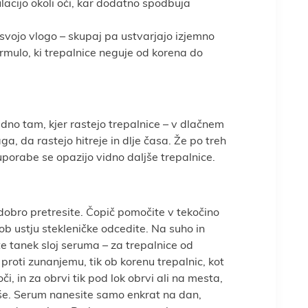
ulacijo okoli oči, kar dodatno spodbuja
vojo vlogo – skupaj pa ustvarjajo izjemno
ormulo, ki trepalnice neguje od korena do
no tam, kjer rastejo trepalnice – v dlačnem
a, da rastejo hitreje in dlje časa. Že po treh
porabe se opazijo vidno daljše trepalnice.
obro pretresite. Čopič pomočite v tekočino
ob ustju stekleničke odcedite. Na suho in
e tanek sloj seruma – za trepalnice od
proti zunanjemu, tik ob korenu trepalnic, kot
či, in za obrvi tik pod lok obrvi ali na mesta,
jše. Serum nanesite samo enkrat na dan,