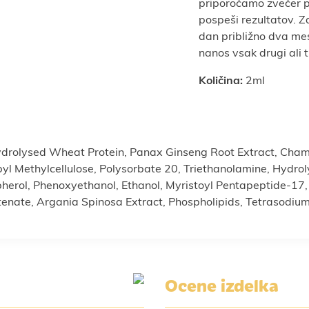
priporočamo zvečer 
pospeši rezultatov. Z
dan približno dva me
nanos vsak drugi ali t
Količina:
2ml
Hydrolysed Wheat Protein, Panax Ginseng Root Extract, Cham
l Methylcellulose, Polysorbate 20, Triethanolamine, Hydro
erol, Phenoxyethanol, Ethanol, Myristoyl Pentapeptide-17, C
stenate, Argania Spinosa Extract, Phospholipids, Tetrasodi
Ocene izdelka