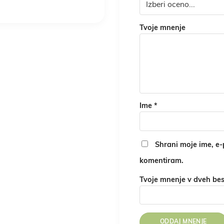
Tvoje mnenje
Ime
*
Shrani moje ime, e-p
komentiram.
Tvoje mnenje v dveh be