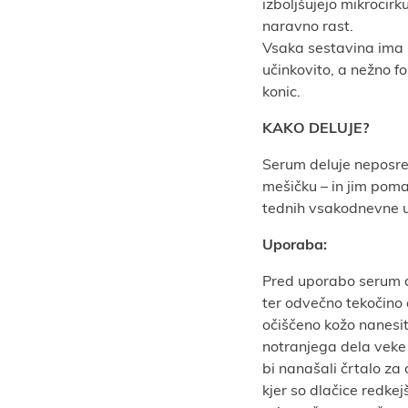
izboljšujejo mikrocirk
naravno rast.
Vsaka sestavina ima s
učinkovito, a nežno f
konic.
KAKO DELUJE?
Serum deluje neposred
mešičku – in jim pomag
tednih vsakodnevne u
Uporaba:
Pred uporabo serum d
ter odvečno tekočino 
očiščeno kožo nanesit
notranjega dela veke 
bi nanašali črtalo za o
kjer so dlačice redke