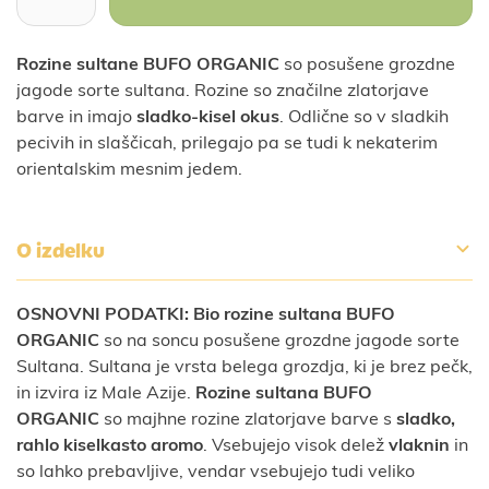
Rozine sultane BUFO ORGANIC
so posušene grozdne
jagode sorte sultana. Rozine so značilne zlatorjave
barve in imajo
sladko-kisel okus
. Odlične so v sladkih
pecivih in slaščicah, prilegajo pa se tudi k nekaterim
orientalskim mesnim jedem.
O izdelku
OSNOVNI PODATKI: Bio rozine sultana BUFO
ORGANIC
so na soncu posušene grozdne jagode sorte
Sultana. Sultana je vrsta belega grozdja, ki je brez pečk,
in izvira iz Male Azije.
Rozine sultana BUFO
ORGANIC
so majhne rozine zlatorjave barve s
sladko,
rahlo kiselkasto aromo
. Vsebujejo visok delež
vlaknin
in
so lahko prebavljive, vendar vsebujejo tudi veliko