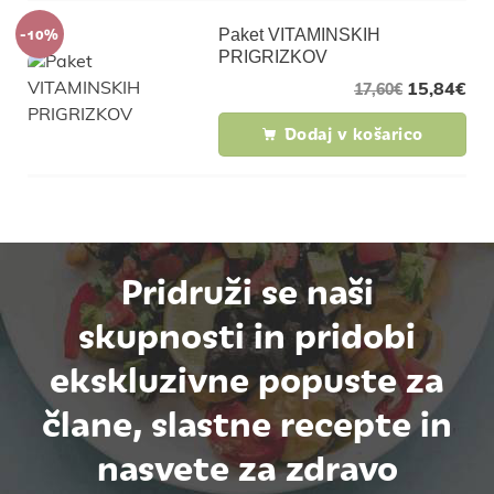
-10%
Paket VITAMINSKIH
PRIGRIZKOV
15,84
€
17,60
€
Dodaj v košarico
Pridruži se naši
skupnosti in pridobi
ekskluzivne popuste za
člane, slastne recepte in
nasvete za zdravo