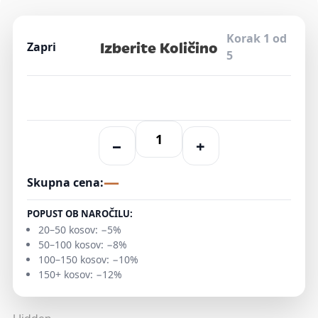
Korak 1 od
Izberite Količino
Zapri
5
−
+
—
Skupna cena:
POPUST OB NAROČILU:
20–50 kosov: −5%
50–100 kosov: −8%
100–150 kosov: −10%
150+ kosov: −12%