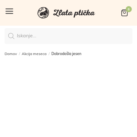
Skoči
na
vsebino
Products
search
Domov
/
Akcija meseca
/
Dobrodošla jesen