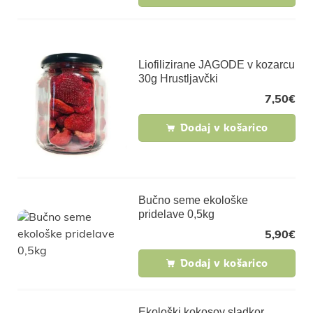
Liofilizirane JAGODE v kozarcu
30g Hrustljavčki
7,50
€
Dodaj v košarico
Bučno seme ekološke
pridelave 0,5kg
5,90
€
Dodaj v košarico
Ekološki kokosov sladkor,