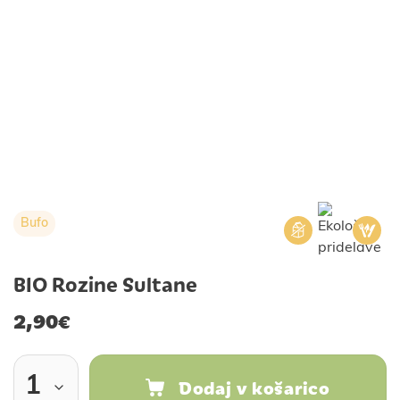
Bufo
BIO Rozine Sultane
2,90
€
Dodaj v košarico