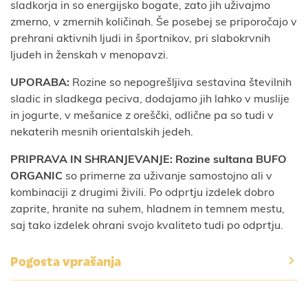
sladkorja in so energijsko bogate, zato jih uživajmo
zmerno, v zmernih količinah. Še posebej se priporočajo v
prehrani aktivnih ljudi in športnikov, pri slabokrvnih
ljudeh in ženskah v menopavzi.
UPORABA:
Rozine so nepogrešljiva sestavina številnih
sladic in sladkega peciva, dodajamo jih lahko v muslije
in jogurte, v mešanice z oreščki, odlične pa so tudi v
nekaterih mesnih orientalskih jedeh.
PRIPRAVA IN SHRANJEVANJE: Rozine sultana BUFO
ORGANIC
so primerne za uživanje samostojno ali v
kombinaciji z drugimi živili. Po odprtju izdelek dobro
zaprite, hranite na suhem, hladnem in temnem mestu,
saj tako izdelek ohrani svojo kvaliteto tudi po odprtju.
Pogosta vprašanja